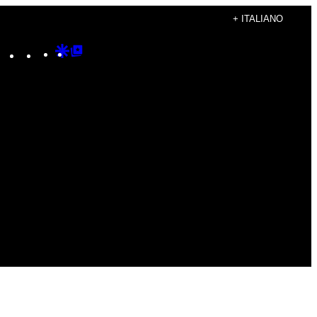
+ ITALIANO
Instagram
TikTok
YouTube
Google
Google
Discover
Top
Posts