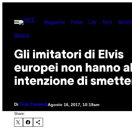
Vai
al
Apri
Magazine
Pulse
Life
Tech
Munch
contenuto
il
menu
Música
Gli imitatori di Elvis
europei non hanno a
intenzione di smette
Di
Agosto 16, 2017, 10:19am
Tom Connick
Share: