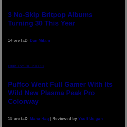
3 No-Skip Britpop Albums
Turning 30 This Year
14 ore fa
Di
Dan Milam
COURTESY OF PUFFCO
Puffco Went Full Gamer With Its
Wild New Plasma Peak Pro
Colorway
15 ore fa
Di
Maha Haq
| Reviewed by
Ysolt Usigan