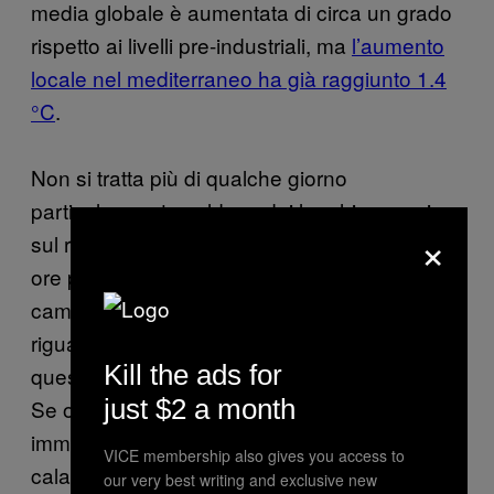
media globale è aumentata di circa un grado
rispetto ai livelli pre-industriali, ma
l’aumento
locale nel mediterraneo ha già raggiunto 1.4
°C
.
Non si tratta più di qualche giorno
particolarmente caldo, o dei luoghi comuni
×
sul rimanere idratati e evitare di uscire nelle
ore più calde del giorno: si tratta di
cambiamenti di temperature e piogge che
riguardano un’intera area geografica, di cui
Kill the ads for
questi, purtroppo, sono solo i primi segnali.
just $2 a month
Se ormai ogni estate si ripropongono
immancabilmente stati di emergenza e
VICE membership also gives you access to
calamità per la mancanza di risorse idriche,
our very best writing and exclusive new