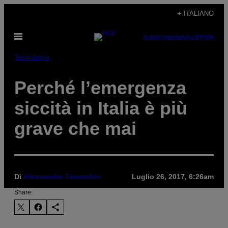
Vai
+ ITALIANO
al
Apri
contenuto
SUBSCRIBE
NEWSLETTER
il
menu
Tecnología
Perché l’emergenza
siccità in Italia è più
grave che mai
Di
Alessandro Tavecchio
Luglio 26, 2017, 6:26am
Share: