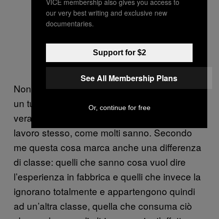
VICE membership also gives you access to
our very best writing and exclusive new
documentaries.
Support for $2
See All Membership Plans
Nonostante ciò sì, non sono andato lì come
un turista e ho sperimentato l’alienazione
Or, continue for free
vera, che è legata in maniera ineluttabile al
lavoro stesso, come molti sanno. Secondo
me questa cosa marca anche una differenza
di classe: quelli che sanno cosa vuol dire
l’esperienza in fabbrica e quelli che invece la
ignorano totalmente e appartengono quindi
ad un’altra classe, quella che consuma ciò