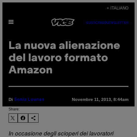
Vai
+ ITALIANO
al
Apri
contenuto
SUBSCRIBE
NEWSLETTER
il
menu
La nuova alienazione
del lavoro formato
Amazon
Di
Novembre 11, 2013, 8:44am
Sonia Lounes
Share:
In occasione degli scioperi dei lavoratori