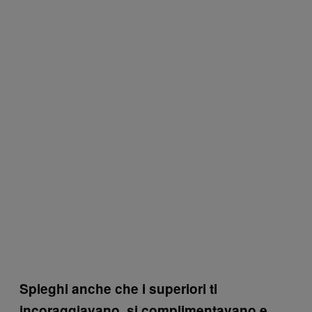
Spieghi anche che i superiori ti
incoraggiavano, si complimentavano e