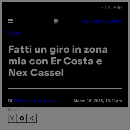
Vai
+ ITALIANO
al
Apri
contenuto
SUBSCRIBE
NEWSLETTER
il
menu
Música
Fatti un giro in zona
mia con Er Costa e
Nex Cassel
Di
Marzo 19, 2018, 10:21am
Matteo Contigliozzi
Share: