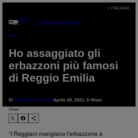
Vai
+ ITALIANO
al
Apri
Subscribe
Newsletter
contenuto
il
menu
Cibo
Ho assaggiato gli
erbazzoni più famosi
di Reggio Emilia
Di
Giorgia Cannarella
Aprile 28, 2021, 6:40am
Share:
“I Reggiani mangiano l’erbazzone a