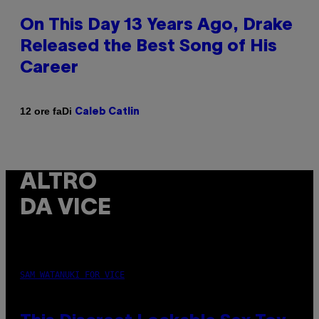
On This Day 13 Years Ago, Drake
Released the Best Song of His
Career
Di
12 ore fa
Caleb Catlin
ALTRO
DA VICE
SAM WATANUKI FOR VICE