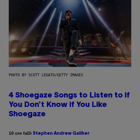
PHOTO BY SCOTT LEGATO/GETTY IMAGES
4 Shoegaze Songs to Listen to if
You Don’t Know if You Like
Shoegaze
Di
10 ore fa
Stephen Andrew Galiher