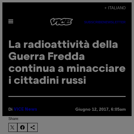
Vai
+ ITALIANO
al
Apri
contenuto
SUBSCRIBE
NEWSLETTER
il
menu
La radioattività della
Guerra Fredda
continua a minacciare
i cittadini russi
Di
Giugno 12, 2017, 6:05am
VICE News
Share: