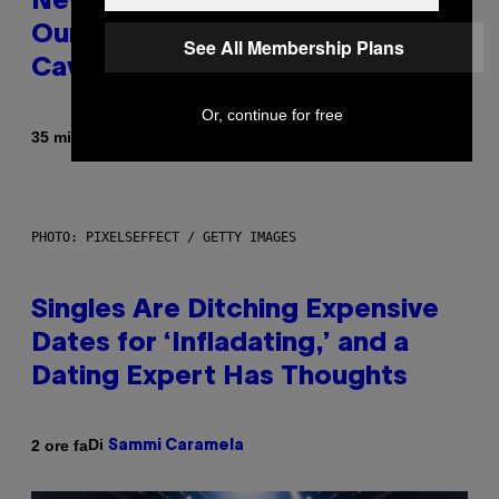
New Study Reveals We Still Pick
Our Friends the Same Way
See All Membership Plans
Cavemen Did
Or, continue for free
Di
35 minuti fa
Luis Prada
PHOTO: PIXELSEFFECT / GETTY IMAGES
Singles Are Ditching Expensive
Dates for ‘Infladating,’ and a
Dating Expert Has Thoughts
Di
2 ore fa
Sammi Caramela