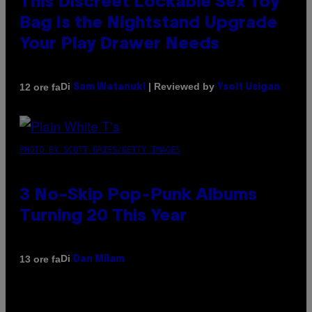
This Discreet Lockable Sex Toy
Bag Is the Nightstand Upgrade
Your Play Drawer Needs
Di
| Reviewed by
12 ore fa
Sam Watanuki
Ysolt Usigan
PHOTO BY SCOTT GRIES/GETTY IMAGES
3 No-Skip Pop-Punk Albums
Turning 20 This Year
Di
13 ore fa
Dan Milam