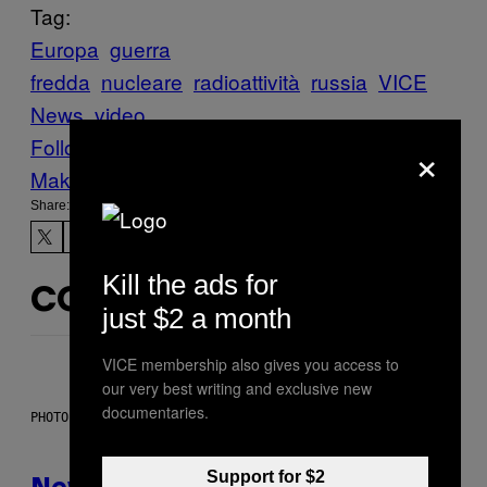
Tag:
Europa
guerra
fredda
nucleare
radioattività
russia
VICE
News
video
×
Follow Us On Discover
Make Us Preferred In Top Stories
Share:
Kill the ads for
CONTENUTI SIMILI
just $2 a month
VICE membership also gives you access to
our very best writing and exclusive new
documentaries.
PHOTO: CSA-PRINTSTOCK / GETTY IMAGES
Support for $2