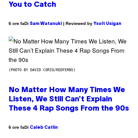
You to Catch
Di
| Reviewed by
6 ore fa
Sam Watanuki
Ysolt Usigan
(PHOTO BY DAVID CORIO/REDFERNS)
No Matter How Many Times We
Listen, We Still Can’t Explain
These 4 Rap Songs From the 90s
Di
6 ore fa
Caleb Catlin