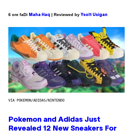
Di
| Reviewed by
6 ore fa
Maha Haq
Ysolt Usigan
VIA POKEMON/ADIDAS/NINTENDO
Pokemon and Adidas Just
Revealed 12 New Sneakers For