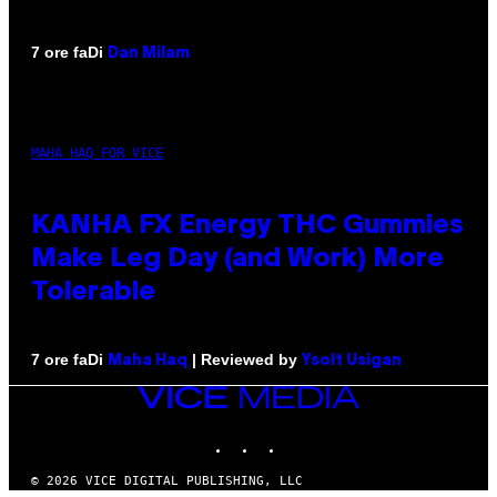
Di
7 ore fa
Dan Milam
MAHA HAQ FOR VICE
KANHA FX Energy THC Gummies
Make Leg Day (and Work) More
Tolerable
Di
| Reviewed by
7 ore fa
Maha Haq
Ysolt Usigan
VICE
MEDIA
INSTAGRAM
TIKTOK
YOUTUBE
© 2026 VICE DIGITAL PUBLISHING, LLC