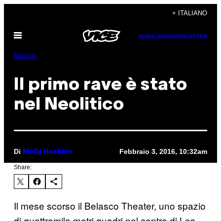
Vai
+ ITALIANO
al
Apri
contenuto
SUBSCRIBE
NEWSLETTER
il
menu
Música
Il primo rave è stato
nel Neolitico
Di
Febbraio 3, 2016, 10:32am
Molly Hankins
Share:
Il mese scorso il Belasco Theater, uno spazio
di quattromila metri quadri nel centro di Los