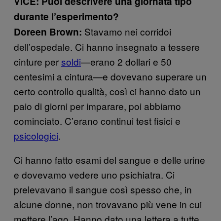
VICE: Puoi descrivere una giornata tipo
durante l’esperimento?
Stavamo nei corridoi
Doreen Brown:
dell’ospedale. Ci hanno insegnato a tessere
cinture per
soldi
—erano 2 dollari e 50
centesimi a cintura—e dovevano superare un
certo controllo qualità, così ci hanno dato un
paio di giorni per imparare, poi abbiamo
cominciato. C’erano continui test fisici e
psicologici
.
Ci hanno fatto esami del sangue e delle urine
e dovevamo vedere uno psichiatra. Ci
prelevavano il sangue così spesso che, in
alcune donne, non trovavano più vene in cui
mettere l’ago. Hanno dato una lettera a tutte