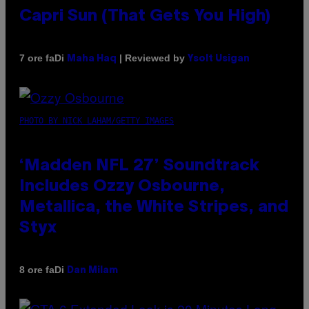
Capri Sun (That Gets You High)
Di
| Reviewed by
7 ore fa
Maha Haq
Ysolt Usigan
PHOTO BY NICK LAHAM/GETTY IMAGES
‘Madden NFL 27’ Soundtrack
Includes Ozzy Osbourne,
Metallica, the White Stripes, and
Styx
Di
8 ore fa
Dan Milam