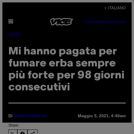
Vai
+ ITALIANO
al
Apri
contenuto
SUBSCRIBE
NEWSLETTER
il
menu
Salute
Mi hanno pagata per
fumare erba sempre
più forte per 98 giorni
consecutivi
Di
Maggio 5, 2021, 4:40am
Simon Doherty
Share: