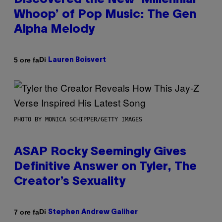
Discovered the New ‘Millennial
Whoop’ of Pop Music: The Gen
Alpha Melody
Di
5 ore fa
Lauren Boisvert
PHOTO BY MONICA SCHIPPER/GETTY IMAGES
ASAP Rocky Seemingly Gives
Definitive Answer on Tyler, The
Creator’s Sexuality
Di
7 ore fa
Stephen Andrew Galiher