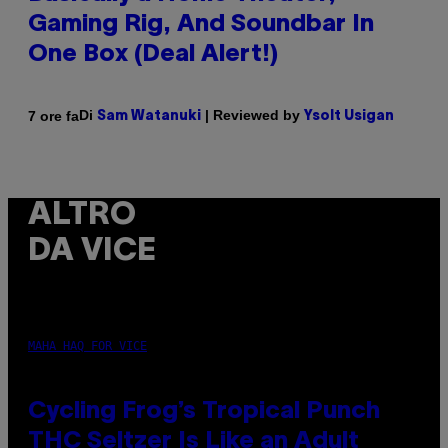
Gaming Rig, And Soundbar In
One Box (Deal Alert!)
Di
| Reviewed by
7 ore fa
Sam Watanuki
Ysolt Usigan
ALTRO
DA VICE
MAHA HAQ FOR VICE
Cycling Frog’s Tropical Punch
THC Seltzer Is Like an Adult