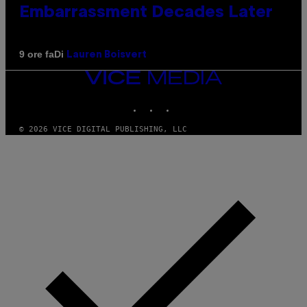
Embarrassment Decades Later
Di
9 ore fa
Lauren Boisvert
VICE
MEDIA
INSTAGRAM
TIKTOK
YOUTUBE
© 2026 VICE DIGITAL PUBLISHING, LLC