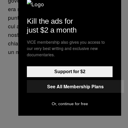
governo e, come dicevo, il contenuto di THC
era sempre più alto e potente. A un certo
punto vivevamo nel terrore del momento in
Kill the ads for
cui avremmo dovuto fumare di nuovo le
just $2 a month
nostre due canne serali. E non potevi
VICE membership also gives you access to
chiamarti fuori. Se ci provavi, dovevi vedere
our very best writing and exclusive new
un medico.
documentaries.
Support for $2
See All Membership Plans
Or, continue for free