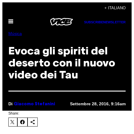
Vai
+ ITALIANO
al
Apri
contenuto
SUBSCRIBE
NEWSLETTER
il
menu
Música
Evoca gli spiriti del
deserto con il nuovo
video dei Tau
Di
Settembre 28, 2016, 9:16am
Giacomo Stefanini
Share: