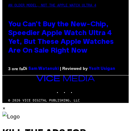
AN OLDER MODEL, NOT THE APPLE WATCH ULTRA 4
You Can’t Buy the New-Chip,
Speedier Apple Watch Ultra 4
Yet, But These Apple Watches
Are On Sale Right Now
Di
| Reviewed by
3 ore fa
Sam Watanuki
Ysolt Usigan
VICE
MEDIA
INSTAGRAM
TIKTOK
YOUTUBE
© 2026 VICE DIGITAL PUBLISHING, LLC
×