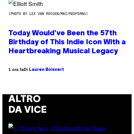
(PHOTO BY LEX VAN ROSSEN/MAI/REDFERNS)
Today Would’ve Been the 57th
Birthday of This Indie Icon With a
Heartbreaking Musical Legacy
Di
1 ora fa
Lauren Boisvert
ALTRO
DA VICE