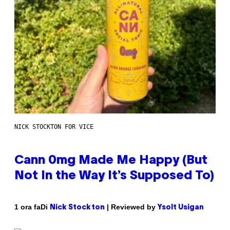
NICK STOCKTON FOR VICE
Cann 0mg Made Me Happy (But
Not In the Way It’s Supposed To)
Di
| Reviewed by
1 ora fa
Nick Stockton
Ysolt Usigan