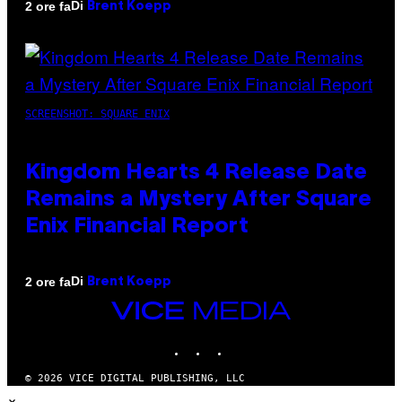
Di
2 ore fa
Brent Koepp
SCREENSHOT: SQUARE ENIX
Kingdom Hearts 4 Release Date
Remains a Mystery After Square
Enix Financial Report
Di
2 ore fa
Brent Koepp
VICE
MEDIA
INSTAGRAM
TIKTOK
YOUTUBE
© 2026 VICE DIGITAL PUBLISHING, LLC
×