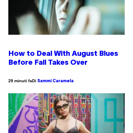
How to Deal With August Blues
Before Fall Takes Over
Di
29 minuti fa
Sammi Caramela