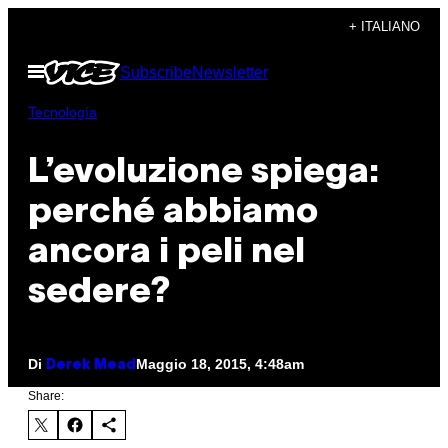
Vai
+ ITALIANO
al
Apri
Subscribe
Newsletter
contenuto
il
menu
Tecnología
L’evoluzione spiega:
perché abbiamo
ancora i peli nel
sedere?
Di
Maggio 18, 2015, 4:48am
Derek Mead
Share: