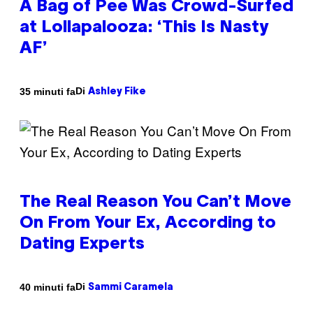
A Bag of Pee Was Crowd-Surfed
at Lollapalooza: ‘This Is Nasty
AF’
Di
35 minuti fa
Ashley Fike
The Real Reason You Can’t Move
On From Your Ex, According to
Dating Experts
Di
40 minuti fa
Sammi Caramela