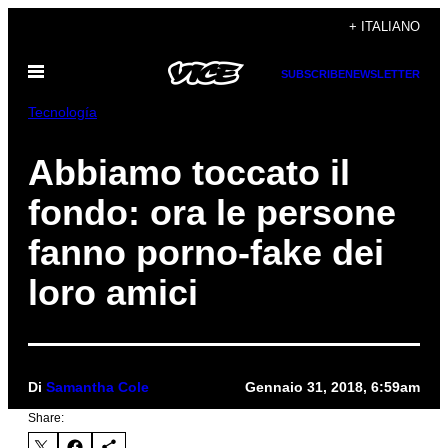
Vai
+ ITALIANO
al
Apri
contenuto
SUBSCRIBE
NEWSLETTER
il
menu
Tecnología
Abbiamo toccato il
fondo: ora le persone
fanno porno-fake dei
loro amici
Di
Samantha Cole
Gennaio 31, 2018, 6:59am
Share: