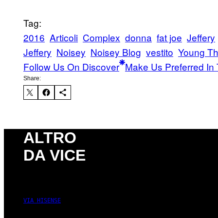
Tag:
2016
Articoli
Complex
donna
fat joe
Jeffery
Jeffery
Noisey
Noisey Blog
vestito
Young T
Follow Us On Discover
Make Us Preferred In 
Share:
ALTRO
DA VICE
VIA HISENSE