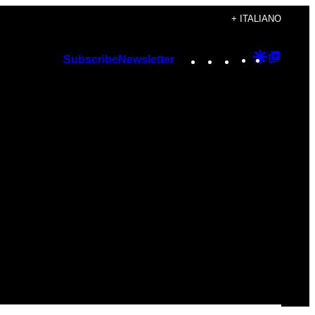
+ ITALIANO
Instagram
TikTok
YouTube
Google
Googl
Subscribe
Newsletter
Discover
Top
Posts