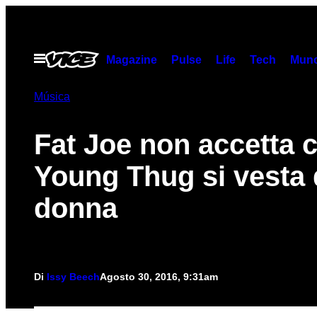
Vai
al
contenuto
Apri
Magazine
Pulse
Life
Tech
Munc
il
menu
Música
Fat Joe non accetta 
Young Thug si vesta 
donna
Di
Issy Beech
Agosto 30, 2016, 9:31am