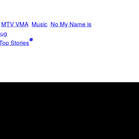
MTV VMA
Music
No My Name is
hug
Top Stories