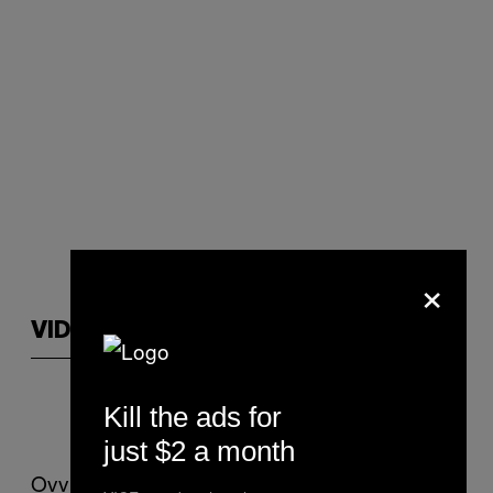
×
VIDEOS BY VICE
Auguri!!!!
— Fedez (@Fedez)
4
Kill the ads for
giugno 2016
just $2 a month
Ovviamente unire un personaggio già al