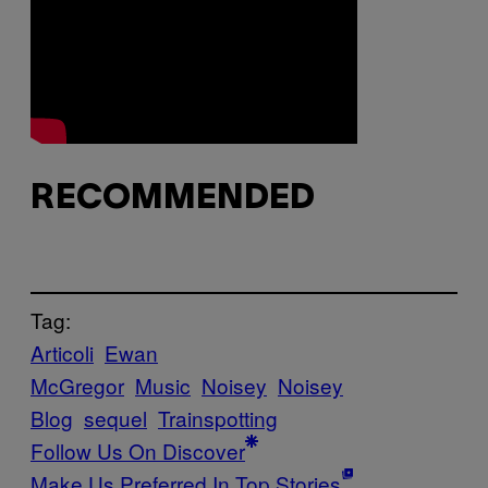
RECOMMENDED
Tag:
Articoli
Ewan
McGregor
Music
Noisey
Noisey
Blog
sequel
Trainspotting
Follow Us On Discover
Make Us Preferred In Top Stories