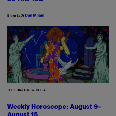
Di
5 ore fa
Dan Milam
ILLUSTRATION BY REESA
Weekly Horoscope: August 9-
August 15