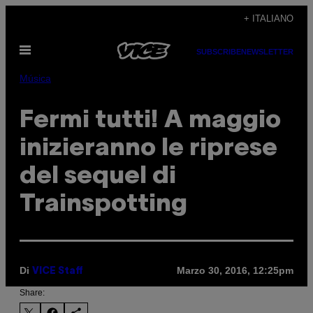
Vai
+ ITALIANO
al
Apri
contenuto
SUBSCRIBE
NEWSLETTER
il
menu
Música
Fermi tutti! A maggio
inizieranno le riprese
del sequel di
Trainspotting
Di
Marzo 30, 2016, 12:25pm
VICE Staff
Share: