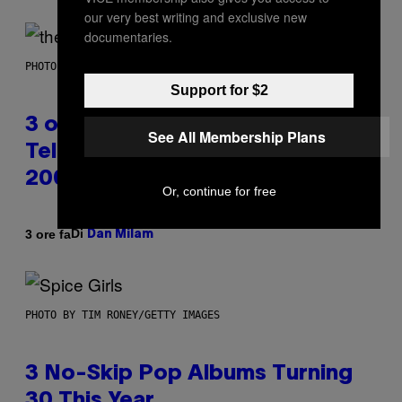
our very best writing and exclusive new
documentaries.
PHOTO BY JAMIE MCCARTHY/WIREIMAGE
Support for $2
3 of the Best Alt-Rock
See All Membership Plans
Television Theme Songs of the
2000s
Or, continue for free
Di
3 ore fa
Dan Milam
PHOTO BY TIM RONEY/GETTY IMAGES
3 No-Skip Pop Albums Turning
30 This Year