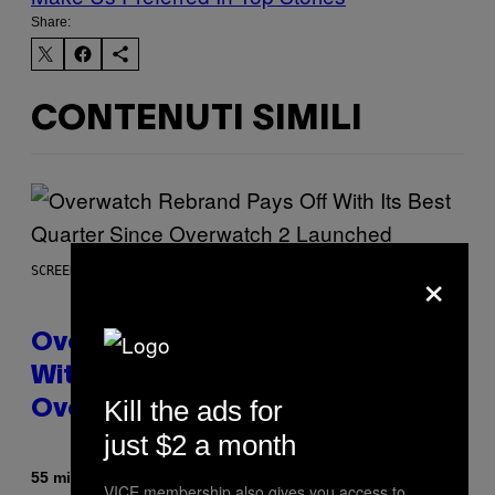
Share:
CONTENUTI SIMILI
×
SCREENSHOT: BLIZZARD
Overwatch Rebrand Pays Off
With Its Best Quarter Since
Kill the ads for
Overwatch 2 Launched
just $2 a month
Di
55 minuti fa
Brent Koepp
VICE membership also gives you access to