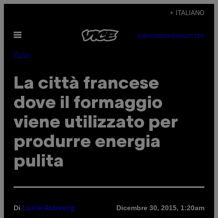
Vai
+ ITALIANO
al
Apri
contenuto
SUBSCRIBE
NEWSLETTER
il
menu
Pulse
La città francese
dove il formaggio
viene utilizzato per
produrre energia
pulita
Di
Dicembre 30, 2015, 1:20am
Lucie Aubourg