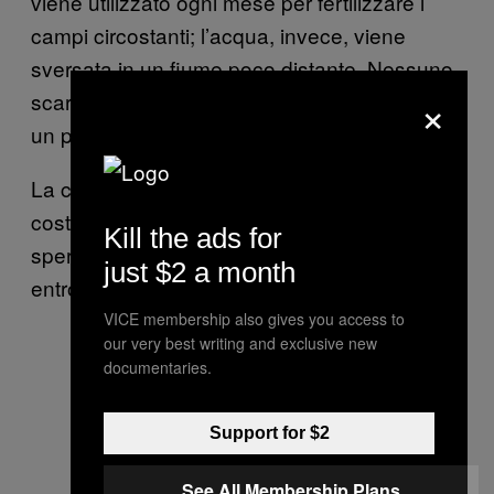
viene utilizzato ogni mese per fertilizzare i
campi circostanti; l’acqua, invece, viene
sversata in un fiume poco distante. Nessuno
×
scarto è dannoso per l’ambiente, e nemmeno
un po’ di latte viene sprecato.
La centrale, che oggi stipendia 10 persone, è
costata 13 milioni di euro. Gli investitori
Kill the ads for
sperano di arrivare al pareggio di bilancio
just $2 a month
entro il 2022.
VICE membership also gives you access to
our very best writing and exclusive new
documentaries.
Support for $2
See All Membership Plans