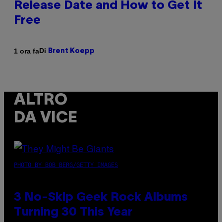
Release Date and How to Get It
Free
Di
1 ora fa
Brent Koepp
ALTRO
DA VICE
PHOTO BY BOB BERG/GETTY IMAGES
3 No-Skip Geek Rock Albums
Turning 30 This Year