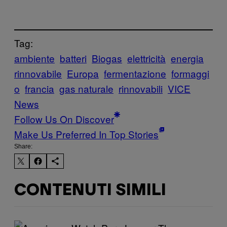
Tag:
ambiente
batteri
Biogas
elettricità
energia
rinnovabile
Europa
fermentazione
formaggi
o
francia
gas naturale
rinnovabili
VICE
News
Follow Us On Discover
Make Us Preferred In Top Stories
Share:
CONTENUTI SIMILI