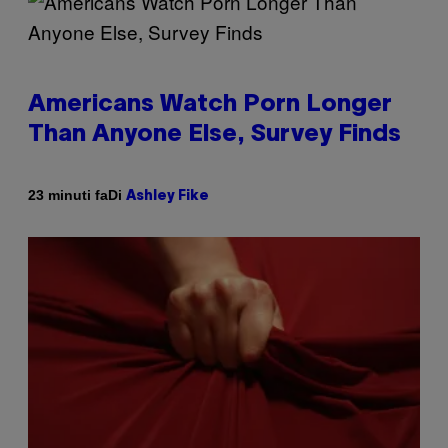
Americans Watch Porn Longer
Than Anyone Else, Survey Finds
Di
23 minuti fa
Ashley Fike