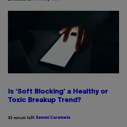
Is ‘Soft Blocking’ a Healthy or
Toxic Breakup Trend?
Di
33 minuti fa
Sammi Caramela