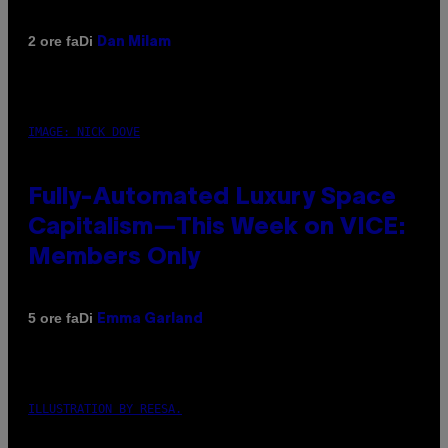
Di
2 ore fa
Dan Milam
IMAGE: NICK DOVE
Fully-Automated Luxury Space
Capitalism—This Week on VICE:
Members Only
Di
5 ore fa
Emma Garland
ILLUSTRATION BY REESA.