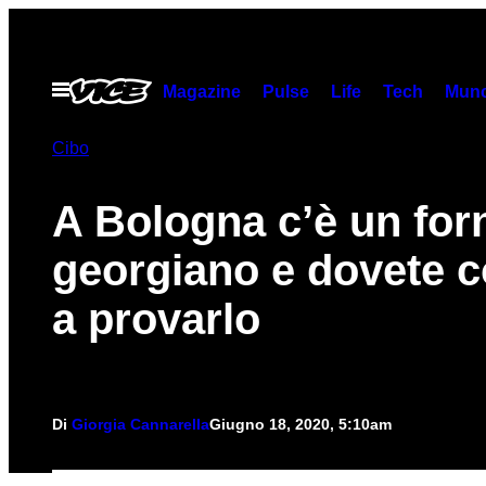
Vai
al
contenuto
Apri
Magazine
Pulse
Life
Tech
Munc
il
menu
Cibo
A Bologna c’è un for
georgiano e dovete c
a provarlo
Di
Giorgia Cannarella
Giugno 18, 2020, 5:10am