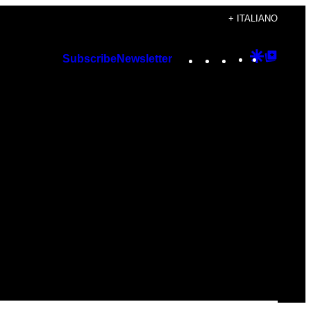
+ ITALIANO
Instagram
TikTok
YouTube
Google
Googl
Subscribe
Newsletter
Discover
Top
Posts