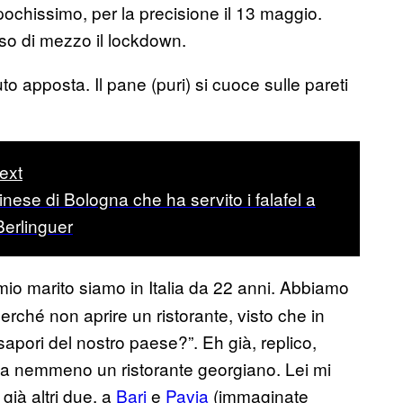
 pochissimo, per la precisione il 13 maggio.
so di mezzo il lockdown.
to apposta. Il pane (puri) si cuoce sulle pareti
ext
tinese di Bologna che ha servito i falafel a
Berlinguer
 mio marito siamo in Italia da 22 anni. Abbiamo
 perché non aprire un ristorante, visto che in
apori del nostro paese?”. Eh già, replico,
i sia nemmeno un ristorante georgiano. Lei mi
già altri due, a
Bari
e
Pavia
(immaginate