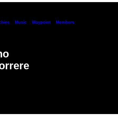
hies
Music
Waypoint
Members
no
orrere