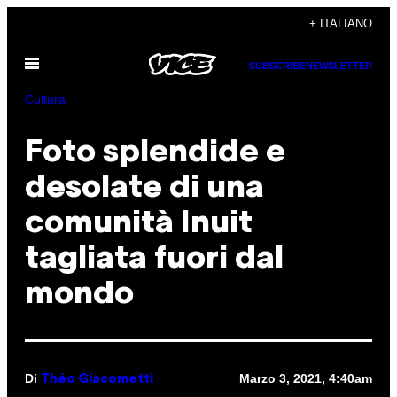
Vai
+ ITALIANO
al
Apri
contenuto
SUBSCRIBE
NEWSLETTER
il
menu
Cultura
Foto splendide e
desolate di una
comunità Inuit
tagliata fuori dal
mondo
Di
Marzo 3, 2021, 4:40am
Théo Giacometti