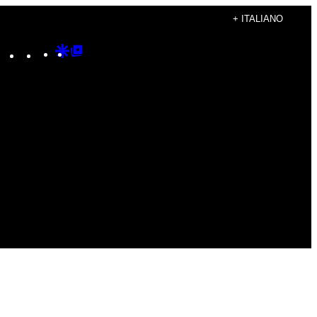
+ ITALIANO
Instagram
TikTok
YouTube
Google
Google
Discover
Top
Posts