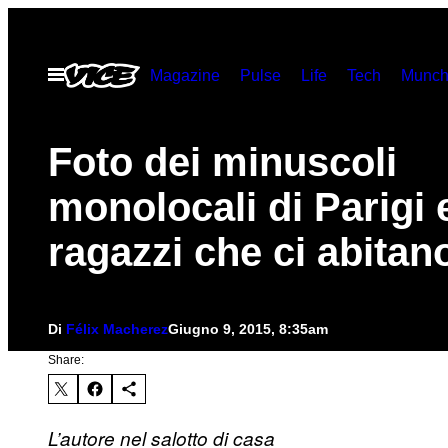
Vai
al
Apri
Magazine
Pulse
Life
Tech
Munch
contenuto
il
menu
Foto dei minuscoli
monolocali di Parigi 
ragazzi che ci abitan
Di
Félix Macherez
Giugno 9, 2015, 8:35am
Share:
L’autore nel salotto di casa