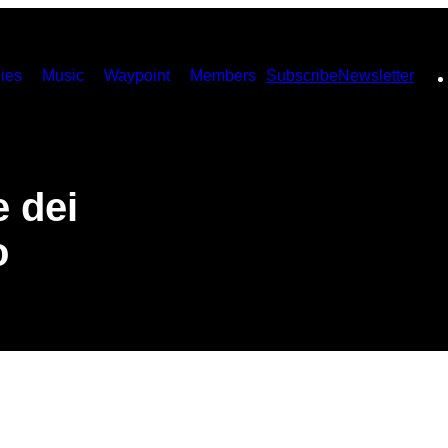
ies
Music
Waypoint
Members
Subscribe
Newsletter
e dei
o