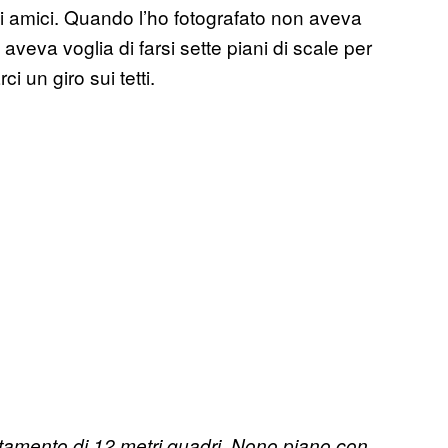
li amici. Quando l’ho fotografato non aveva
veva voglia di farsi sette piani di scale per
i un giro sui tetti.
amento di 12 metri quadri. Nono piano con