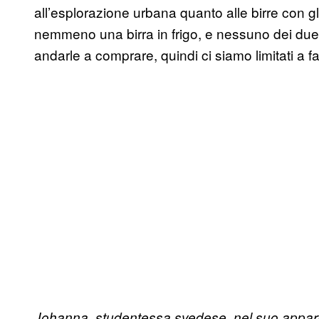
all’esplorazione urbana quanto alle birre con g
nemmeno una birra in frigo, e nessuno dei due a
andarle a comprare, quindi ci siamo limitati a farc
Johanna, studentessa svedese, nel suo appart