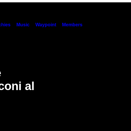
hies
Music
Waypoint
Members
e
coni al