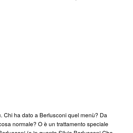
ù. Chi ha dato a Berlusconi quel menù? Da
cosa normale? O è un trattamento speciale
 Berlusconi (e in quanto Silvio Berlusconi Che