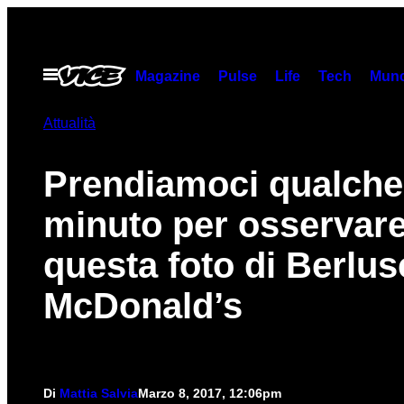
Vai
al
contenuto
Apri
Magazine
Pulse
Life
Tech
Munc
il
menu
Attualità
Prendiamoci qualche
minuto per osservar
questa foto di Berlus
McDonald’s
Di
Mattia Salvia
Marzo 8, 2017, 12:06pm