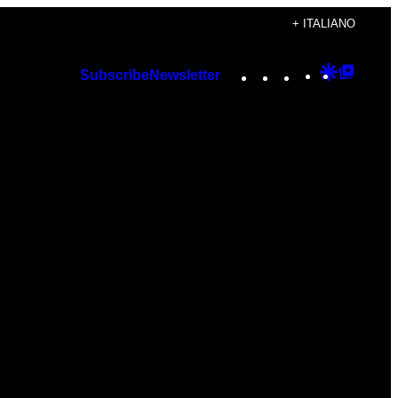
+ ITALIANO
Instagram
TikTok
YouTube
Google
Googl
Subscribe
Newsletter
Discover
Top
Posts