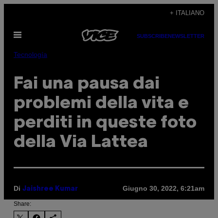
Vai
+ ITALIANO
al
Apri
contenuto
SUBSCRIBE
NEWSLETTER
il
menu
Tecnología
Fai una pausa dai
problemi della vita e
perditi in queste foto
della Via Lattea
Di
Giugno 30, 2022, 6:21am
Jaishree Kumar
Share: