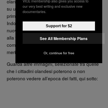
olandesi. Le immagini sono state pubblicate
VICE membership also gives you access to
our very best writing and exclusive new
su un giornale,
, con il titolo “le
Dr Volkskrant
documentaries.
prime fotografie delle esecuzioni olandesi in
Indonesia.” È seguito un nuovo scandalo e
Support for $2
nuove indagini per scoprire la verità. Un po’
alla volta si è formata un’immagine più
See All Membership Plans
completa della questione, in gran parte per
merito delle fotografie.
Or, continue for free
Guarda altre immagini, selezionate tra quelle
che i cittadini olandesi poterono o non
poterono vedere all’epoca dei fatti, qui sotto: