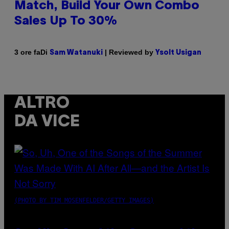
Match, Build Your Own Combo
Sales Up To 30%
Di
| Reviewed by
3 ore fa
Sam Watanuki
Ysolt Usigan
ALTRO
DA VICE
(PHOTO BY TIM MOSENFELDER/GETTY IMAGES)