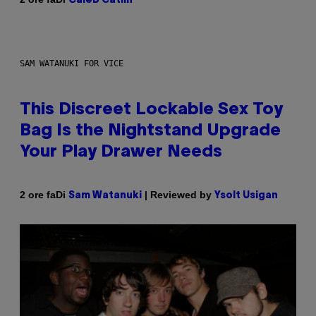
Caleb Catlin
SAM WATANUKI FOR VICE
This Discreet Lockable Sex Toy
Bag Is the Nightstand Upgrade
Your Play Drawer Needs
Di
| Reviewed by
2 ore fa
Sam Watanuki
Ysolt Usigan