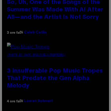
So, Uh, One of the Songs of the
Summer Was Made With AI After
All—and the Artist Is Not Sorry
Di
3 ore fa
Caleb Catlin
(PHOTO BY MARC BROUSSELY/REDFERNS)
3 Insufferable Pop Music Tropes
That Predate the Gen Alpha
Melody
Di
4 ore fa
Lauren Boisvert