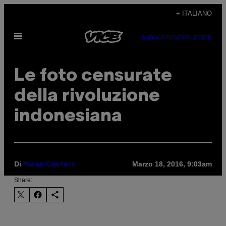
Vai
+ ITALIANO
al
Apri
contenuto
SUBSCRIBE
NEWSLETTER
il
menu
Le foto censurate
della rivoluzione
indonesiana
Di
Marzo 18, 2016, 9:03am
Yoran Custers
Share: