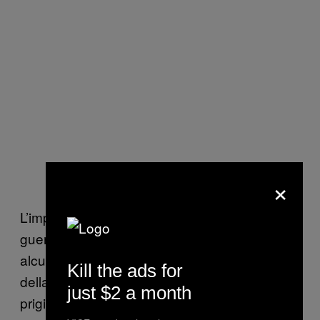
×
L’importanza delle immagini, specialmente in
guerra, è stata ribadita nel 2012 quando
alcune foto sono state ritrovate in un cestino
Kill the ads for
della città di Enschede—immagini di
just $2 a month
prigionieri indonesiani giustiziati dalle truppe