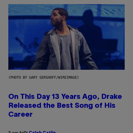
(PHOTO BY GARY GERSHOFF/WIREIMAGE)
On This Day 13 Years Ago, Drake
Released the Best Song of His
Career
Di
2 ore fa