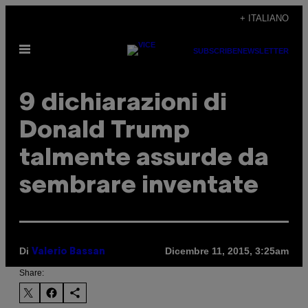
Vai
+ ITALIANO
al
Apri
contenuto
SUBSCRIBE
NEWSLETTER
il
menu
9 dichiarazioni di
Donald Trump
talmente assurde da
sembrare inventate
Di
Dicembre 11, 2015, 3:25am
Valerio Bassan
Share: