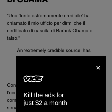
DI OBAMA
“Una ‘fonte estremamente credibile’ ha
chiamato il mio ufficio per dirmi che il
certificato di nascita di Barack Obama è
falso.”
An ‘extremely credible source’ has
called my office and told me that
—
×
Donald J. Trump
(@realDonaldTrump)
6 Agosto 2012
Con quelle parole, Trump non perse
l’occasione per alimentare le teorie del
Kill the ads for
complotto che sostenevano come l’ex
just $2 a month
senatore dell’Illinois, oggi Presidente da quasi