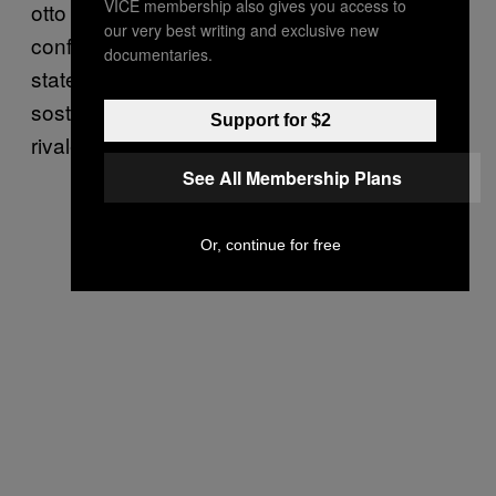
VICE membership also gives you access to
otto anni, sia nato in realtà al di fuori dei
our very best writing and exclusive new
confini americani. Queste voci sarebbero
documentaries.
state
originate
ad arte nel 2008, forse dai
sostenitori di Hillary Clinton, al tempo sua
Support for $2
rivale.
See All Membership Plans
Or, continue for free