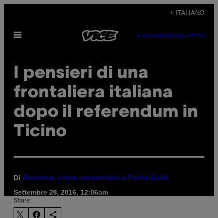
Vai
+ ITALIANO
al
Apri
contenuto
SUBSCRIBE
NEWSLETTER
il
menu
I pensieri di una
frontaliera italiana
dopo il referendum in
Ticino
Di
Anonima, come raccontato a Flavia Guidi
Settembre 28, 2016, 12:06am
Share: