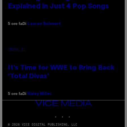
Explained in Just 4 Pop Songs
Di
5 ore fa
Lauren Boisvert
PHOTO: E!
It’s Time for WWE to Bring Back
‘Total Divas’
Di
5 ore fa
Haley Miller
VICE
MEDIA
INSTAGRAM
TIKTOK
YOUTUBE
© 2026 VICE DIGITAL PUBLISHING, LLC