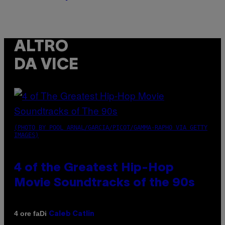
ALTRO
DA VICE
(PHOTO BY POOL ARNAL/GARCIA/PICOT/GAMMA-RAPHO VIA GETTY
IMAGES)
4 of the Greatest Hip-Hop
Movie Soundtracks of the 90s
Di
4 ore fa
Caleb Catlin