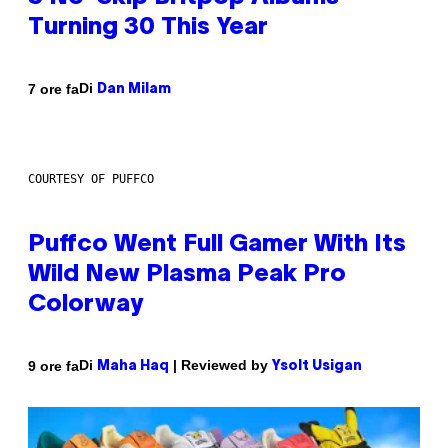
Turning 30 This Year
Di
7 ore fa
Dan Milam
COURTESY OF PUFFCO
Puffco Went Full Gamer With Its
Wild New Plasma Peak Pro
Colorway
Di
| Reviewed by
9 ore fa
Maha Haq
Ysolt Usigan