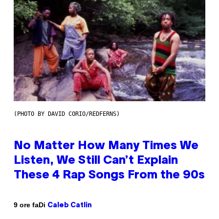
(PHOTO BY DAVID CORIO/REDFERNS)
No Matter How Many Times We
Listen, We Still Can’t Explain
These 4 Rap Songs From the 90s
Di
9 ore fa
Caleb Catlin