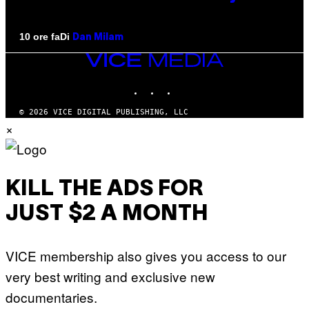
Di
10 ore fa
Dan Milam
VICE
MEDIA
INSTAGRAM
TIKTOK
YOUTUBE
© 2026 VICE DIGITAL PUBLISHING, LLC
×
KILL THE ADS FOR
JUST $2 A MONTH
VICE membership also gives you access to our
very best writing and exclusive new
documentaries.