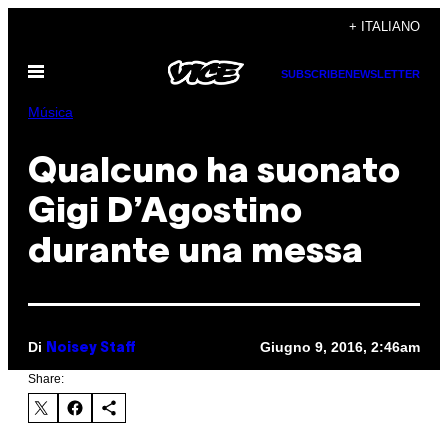
Vai
+ ITALIANO
al
Apri
contenuto
SUBSCRIBE
NEWSLETTER
il
menu
Música
Qualcuno ha suonato
Gigi D’Agostino
durante una messa
Di
Giugno 9, 2016, 2:46am
Noisey Staff
Share: