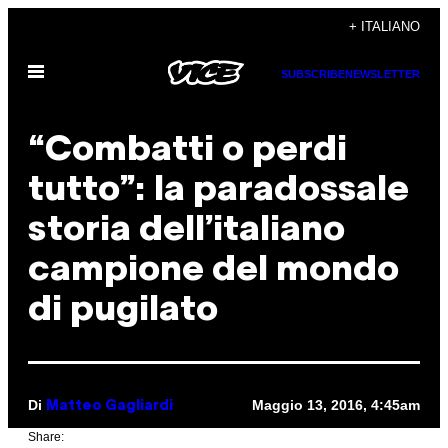
Vai
+ ITALIANO
al
Apri
contenuto
SUBSCRIBE
NEWSLETTER
il
menu
“Combatti o perdi
tutto”: la paradossale
storia dell’italiano
campione del mondo
di pugilato
Di
Maggio 13, 2016, 4:45am
Matteo Gagliardi
Share: