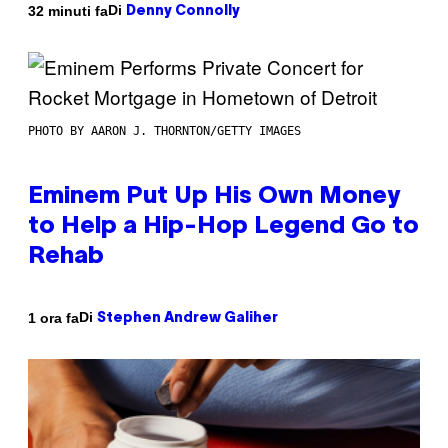
Di
32 minuti fa
Denny Connolly
PHOTO BY AARON J. THORNTON/GETTY IMAGES
Eminem Put Up His Own Money
to Help a Hip-Hop Legend Go to
Rehab
Di
1 ora fa
Stephen Andrew Galiher