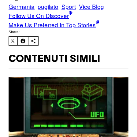
Germania
pugilato
Sport
Vice Blog
Follow Us On Discover
Make Us Preferred In Top Stories
Share:
CONTENUTI SIMILI