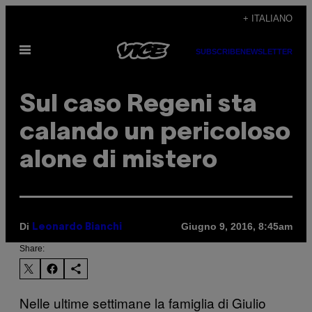
Vai
+ ITALIANO
al
Apri
contenuto
SUBSCRIBE
NEWSLETTER
il
menu
Sul caso Regeni sta
calando un pericoloso
alone di mistero
Di
Giugno 9, 2016, 8:45am
Leonardo Bianchi
Share:
Nelle ultime settimane la famiglia di Giulio