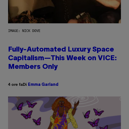
IMAGE: NICK DOVE
Fully-Automated Luxury Space
Capitalism—This Week on VICE:
Members Only
Di
4 ore fa
Emma Garland