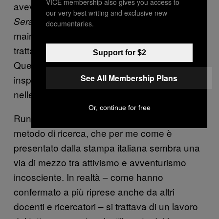
VICE membership also gives you access to
aveva detto in
un’intervista
al
Corriere della
our very best writing and exclusive new
che Regeni “lavorava su un tema
Sera
documentaries.
mainstream, cioè non un tema politico, si
trattava di analisi su economia e sviluppo.
Support for $2
Quello che gli è successo è completamente
See All Membership Plans
inspiegabile. Tutto quello che faceva rientrava
nelle nostre buone pratiche.”
Or, continue for free
Runciman si era anche soffermato sul
metodo di ricerca, che per me come è
presentato dalla stampa italiana sembra una
via di mezzo tra attivismo e avventurismo
incosciente. In realtà – come hanno
confermato a più riprese anche da altri
docenti e ricercatori – si trattava di un lavoro