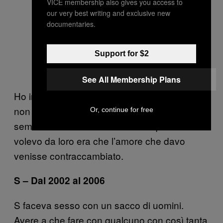
VICE membership also gives you access to
our very best writing and exclusive new
documentaries.
Support for $2
See All Membership Plans
Ho iniziato a chiedermi se tutte le ragazze
non fossero crudeli, perché iniziava a
Or, continue for free
sembrarmi che fosse così. Tutto quello che
volevo da loro era che l’amore che davo
venisse contraccambiato.
S – Dal 2002 al 2006
S faceva sesso con un sacco di uomini.
Avere a che fare con qualcuno con così tanta