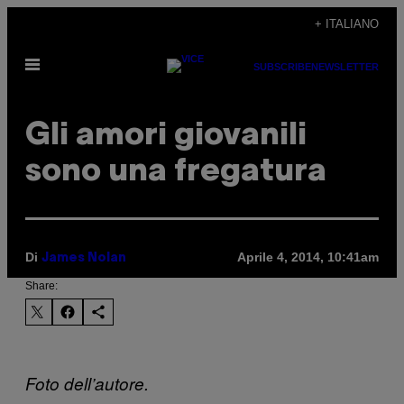
Vai
+ ITALIANO
al
Apri
contenuto
SUBSCRIBE
NEWSLETTER
il
menu
Gli amori giovanili
sono una fregatura
Di
Aprile 4, 2014, 10:41am
James Nolan
Share:
Foto dell’autore.