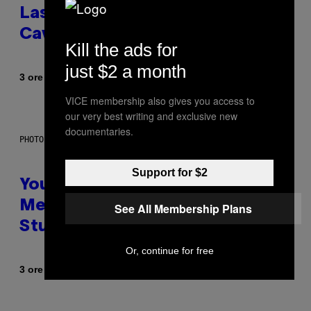
Laser-Powered Drone Into
Caves Beneath the Moon
Kill the ads for
just $2 a month
Di
3 ore fa
Luis Prada
VICE membership also gives you access to
our very best writing and exclusive new
documentaries.
PHOTO: BATUHAN TOKER / GETTY IMAGES
Support for $2
Your Desk Height Could Be
Messing With Your Brain, New
See All Membership Plans
Study Finds
Or, continue for free
Di
3 ore fa
Luis Prada