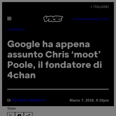
Vai
+ ITALIANO
al
Apri
contenuto
SUBSCRIBE
NEWSLETTER
il
menu
Tecnología
Google ha appena
assunto Chris ‘moot’
Poole, il fondatore di
4chan
Di
Marzo 7, 2016, 4:10pm
Federico Nejrotti
Share: