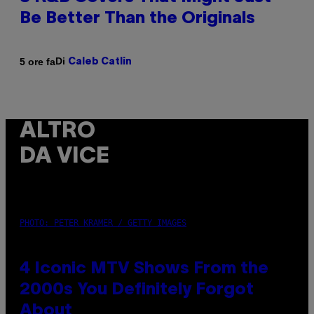
Be Better Than the Originals
Di
5 ore fa
Caleb Catlin
ALTRO
DA VICE
PHOTO: PETER KRAMER / GETTY IMAGES
4 Iconic MTV Shows From the
2000s You Definitely Forgot
About