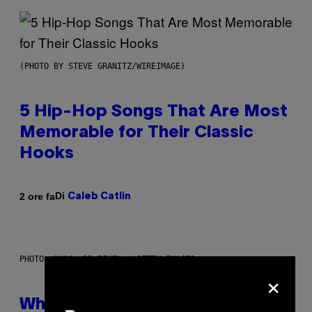
(PHOTO BY STEVE GRANITZ/WIREIMAGE)
5 Hip-Hop Songs That Are Most
Memorable for Their Classic
Hooks
Di
2 ore fa
Caleb Catlin
PHOTO: NASA; DR PIXEL / GETTY IMAGES
×
Why NASA Wants to Send a