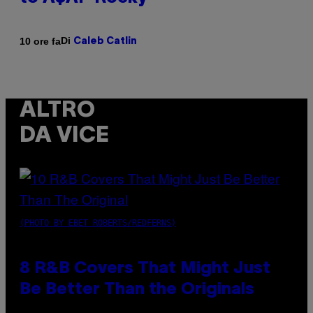
Di
10 ore fa
Caleb Catlin
ALTRO
DA VICE
(PHOTO BY EBET ROBERTS/REDFERNS)
8 R&B Covers That Might Just
Be Better Than the Originals