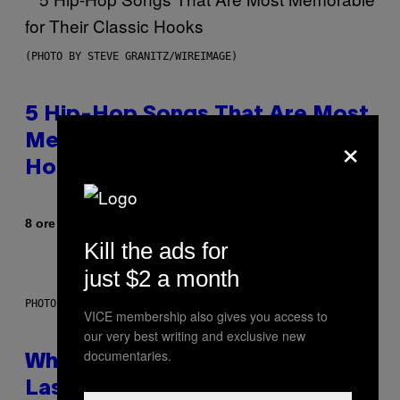
(PHOTO BY STEVE GRANITZ/WIREIMAGE)
5 Hip-Hop Songs That Are Most
×
Memorable for Their Classic
Hooks
Di
8 ore fa
Caleb Catlin
Kill the ads for
just $2 a month
PHOTO: NASA; DR PIXEL / GETTY IMAGES
VICE membership also gives you access to
our very best writing and exclusive new
documentaries.
Why NASA Wants to Send a
Laser-Powered Drone Into