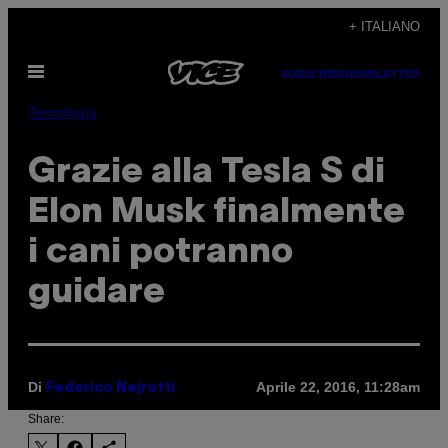
Vai
+ ITALIANO
al
Apri
contenuto
SUBSCRIBE
NEWSLETTER
il
menu
Tecnología
Grazie alla Tesla S di
Elon Musk finalmente
i cani potranno
guidare
Di
Aprile 22, 2016, 11:28am
Federico Nejrotti
Share: