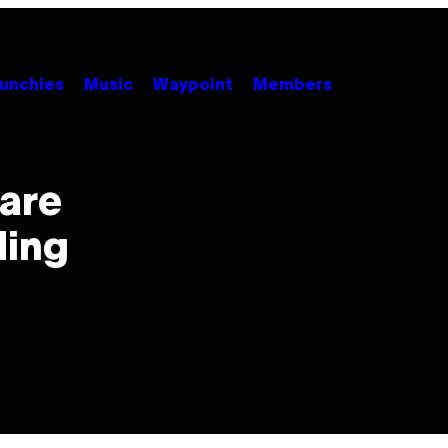
unchies
Music
Waypoint
Members
fare
ding