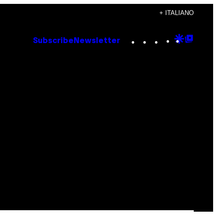
+ ITALIANO
Instagram
TikTok
YouTube
Google
Goog
Subscribe
Newsletter
Discove
Top
Posts