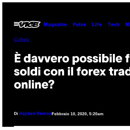
Vai
al
contenuto
Apri
Magazine
Pulse
Life
Tech
M
il
menu
Cultura
È davvero possibile 
soldi con il forex tra
online?
Di
Febbraio 10, 2020, 5:20am
Hayden Vernon