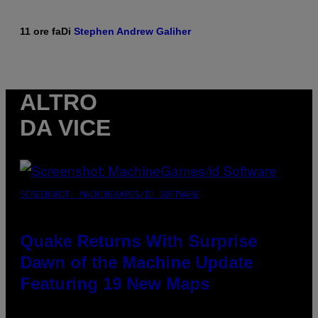
11 ore fa
Di
Stephen Andrew Galiher
ALTRO
DA VICE
SCREENSHOT: MACHINEGAMES/ID SOFTWARE
Quake Returns With Surprise
Dawn of the Machine Update
Featuring 19 New Maps