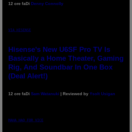
12 ore fa
Di
Denny Connolly
VIA HISENSE
Hisense’s New U6SF Pro TV Is
Basically a Home Theater, Gaming
Rig, And Soundbar In One Box
(Deal Alert!)
12 ore fa
Di
Sam Watanuki
| Reviewed by
Ysolt Usigan
MAHA HAQ FOR VICE