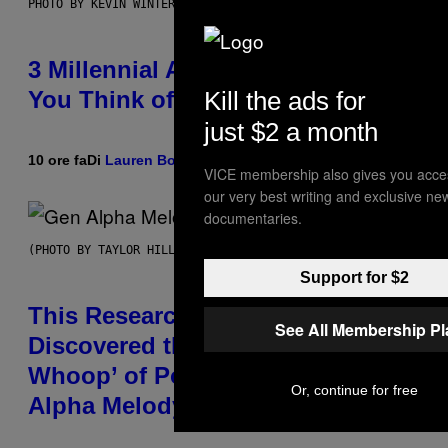
PHOTO BY KEVIN WINTER/GETTY IMAGES FOR RADIO DISNEY
3 Millennial Anthems That Make
Kill the ads for
You Think of Your Best Friend
just $2 a month
10 ore fa
Di
Lauren Boisvert
VICE membership also gives you acce
our very best writing and exclusive ne
documentaries.
(PHOTO BY TAYLOR HILL/GETTY IMAGES)
Support for $2
This Researcher Accidentally
See All Membership P
Discovered the New ‘Millennial
Whoop’ of Pop Music: The Gen
Or, continue for free
Alpha Melody