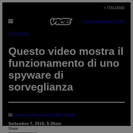
Vai
+ ITALIANO
al
Apri
contenuto
SUBSCRIBE
NEWSLETTER
il
menu
Tecnología
Questo video mostra il
funzionamento di uno
spyware di
sorveglianza
Di
Lorenzo Franceschi-Bicchierai
Settembre 7, 2016, 5:36am
Share: