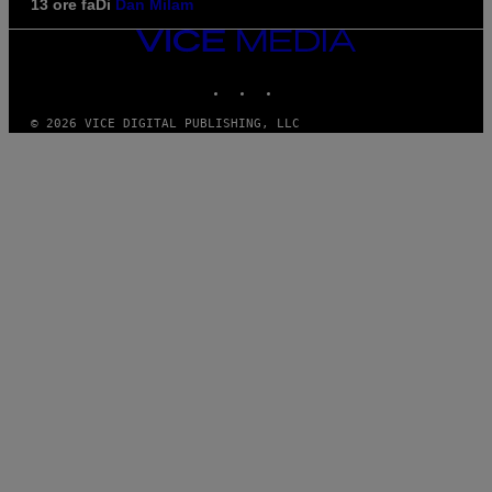
13 ore fa
Di
Dan Milam
VICE
MEDIA
INSTAGRAM
TIKTOK
YOUTUBE
© 2026 VICE DIGITAL PUBLISHING, LLC