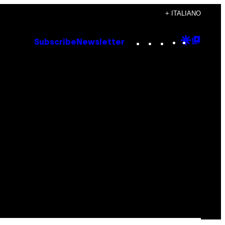
+ ITALIANO
Instagram
TikTok
YouTube
Google
Goog
Subscribe
Newsletter
Discove
Top
Posts