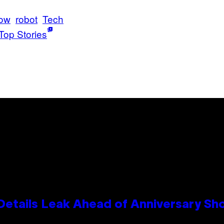
how
robot
Tech
Top Stories
Details Leak Ahead of Anniversary S