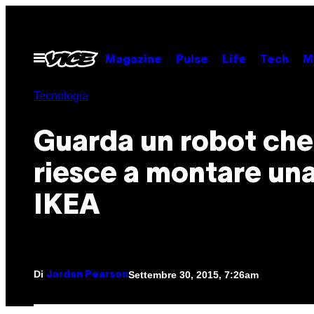
Vai
al
contenuto
Apri
Magazine
Pulse
Life
Tech
M
il
menu
Tecnología
Guarda un robot che
riesce a montare una
IKEA
Di
Settembre 30, 2015, 7:26am
Jordan Pearson