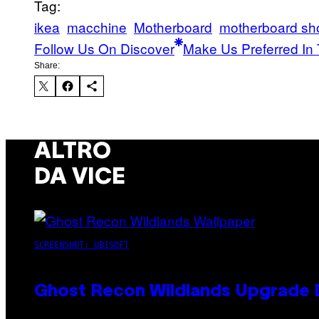
Tag:
ikea
macchine
Motherboard
motherboard s
Follow Us On Discover
Make Us Preferred In 
Share:
ALTRO
DA VICE
SCREENSHOT: UBISOFT
Ghost Recon Wildlands Upgrade 