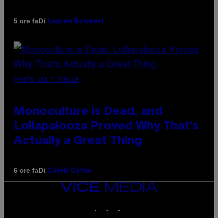
Di
5 ore fa
Lauren Boisvert
(PHOTO VIA T-MOBILE)
Monoculture is Dead, and
Lollapalooza Proved Why That’s
Actually a Great Thing
Di
6 ore fa
Caleb Catlin
VICE
MEDIA
INSTAGRAM
TIKTOK
YOUTUBE