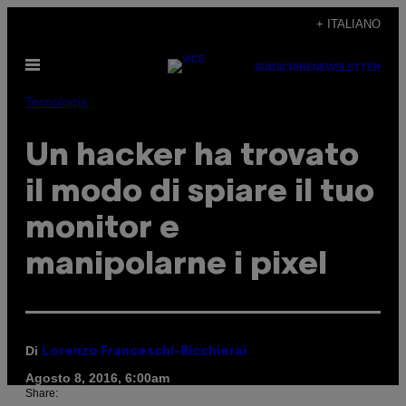
Vai
+ ITALIANO
al
Apri
contenuto
SUBSCRIBE
NEWSLETTER
il
menu
Tecnología
Un hacker ha trovato
il modo di spiare il tuo
monitor e
manipolarne i pixel
Di
Lorenzo Franceschi-Bicchierai
Agosto 8, 2016, 6:00am
Share: