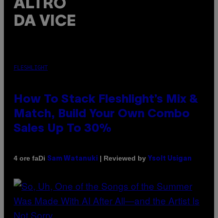
ALTRO
DA VICE
FLESHLIGHT
How To Stack Fleshlight’s Mix &
Match, Build Your Own Combo
Sales Up To 30%
Di
| Reviewed by
4 ore fa
Sam Watanuki
Ysolt Usigan