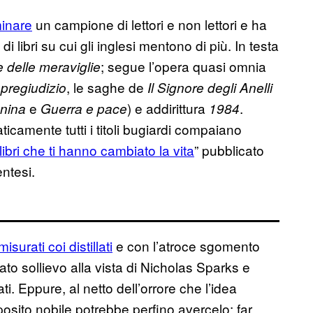
minare
un campione di lettori e non lettori e ha
 libri su cui gli inglesi mentono di più. In testa
; segue l’opera quasi omnia
 delle meraviglie
, le saghe de
 pregiudizio
Il Signore degli Anelli
e
) e addirittura
.
nina
Guerra e pace
1984
icamente tutti i titoli bugiardi compaiano
libri che ti hanno cambiato la vita
” pubblicato
ntesi.
isurati coi distillati
e con l’atroce sgomento
to sollievo alla vista di Nicholas Sparks e
ati. Eppure, al netto dell’orrore che l’idea
roposito nobile potrebbe perfino avercelo: far