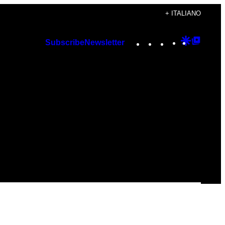
+ ITALIANO
Instagram
TikTok
YouTube
Google
Googl
Subscribe
Newsletter
Discover
Top
Posts