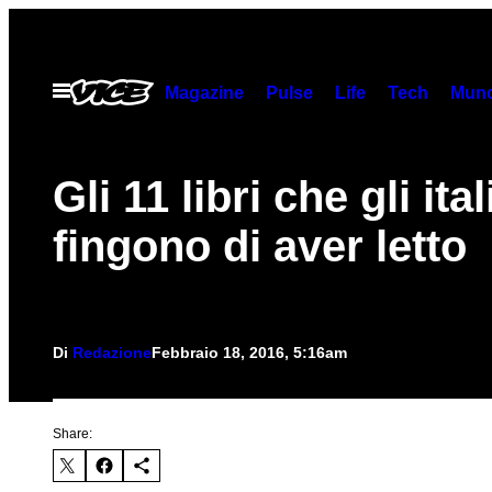
Vai
al
contenuto
Apri
Magazine
Pulse
Life
Tech
Munc
il
menu
Gli 11 libri che gli ital
fingono di aver letto
Di
Redazione
Febbraio 18, 2016, 5:16am
Share: