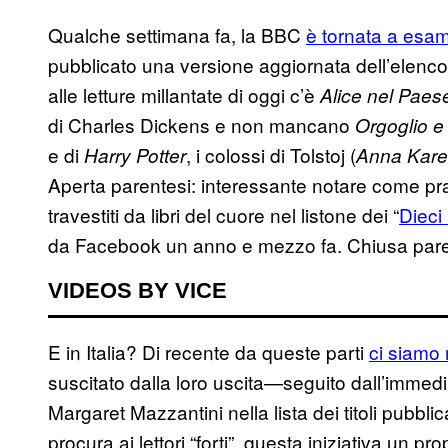
Qualche settimana fa, la BBC
è tornata a esa
pubblicato una versione aggiornata dell’elenco di
alle letture millantate di oggi c’è
Alice nel Paese
di Charles Dickens e non mancano
Orgoglio e
e di
, i colossi di Tolstoj (
Harry Potter
Anna Kare
Aperta parentesi: interessante notare come prat
travestiti da libri del cuore nel listone dei “
Dieci 
da Facebook un anno e mezzo fa. Chiusa pare
VIDEOS BY VICE
E in Italia? Di recente da queste parti
ci siamo m
suscitato dalla loro uscita—seguito dall’immedia
Margaret Mazzantini nella lista dei titoli pubblic
procura ai lettori “forti”, questa iniziativa un p