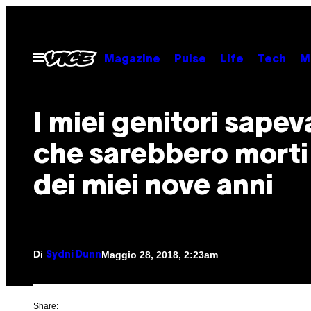
Vai
al
contenuto
Apri
Magazine
Pulse
Life
Tech
M
il
menu
I miei genitori sape
che sarebbero morti
dei miei nove anni
Di
Maggio 28, 2018, 2:23am
Sydni Dunn
Share: