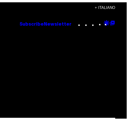
+ ITALIANO
Instagram
TikTok
YouTube
Google
Goog
Subscribe
Newsletter
Discove
Top
Posts