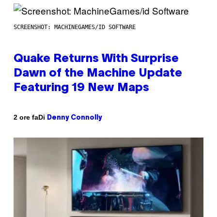
SCREENSHOT: MACHINEGAMES/ID SOFTWARE
Quake Returns With Surprise
Dawn of the Machine Update
Featuring 19 New Maps
Di
2 ore fa
Denny Connolly