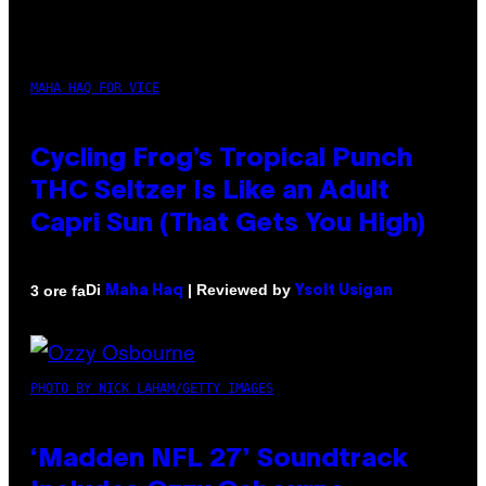
MAHA HAQ FOR VICE
Cycling Frog’s Tropical Punch
THC Seltzer Is Like an Adult
Capri Sun (That Gets You High)
Di
| Reviewed by
3 ore fa
Maha Haq
Ysolt Usigan
PHOTO BY NICK LAHAM/GETTY IMAGES
‘Madden NFL 27’ Soundtrack