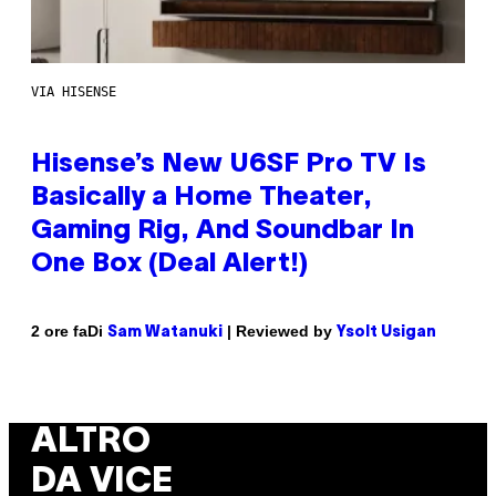
VIA HISENSE
Hisense’s New U6SF Pro TV Is
Basically a Home Theater,
Gaming Rig, And Soundbar In
One Box (Deal Alert!)
Di
| Reviewed by
2 ore fa
Sam Watanuki
Ysolt Usigan
ALTRO
DA VICE