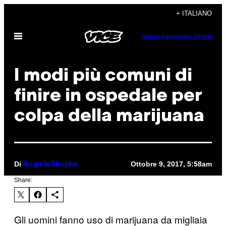
Vai
+ ITALIANO
al
Apri
contenuto
SUBSCRIBE
NEWSLETTER
il
menu
I modi più comuni di
finire in ospedale per
colpa della marijuana
Di
Ottobre 9, 2017, 5:58am
Angela Skujins
Share:
Gli uomini fanno uso di marijuana da migliaia