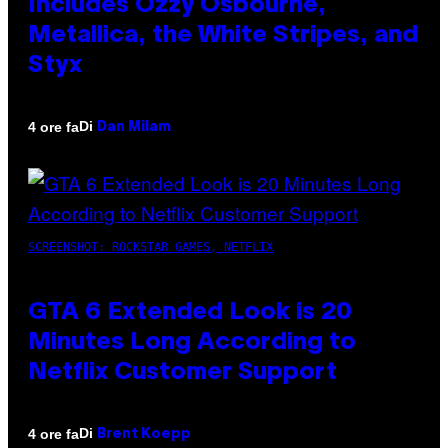
Includes Ozzy Osbourne,
Metallica, the White Stripes, and
Styx
Di
4 ore fa
Dan Milam
SCREENSHOT: ROCKSTAR GAMES, NETFLIX
GTA 6 Extended Look is 20
Minutes Long According to
Netflix Customer Support
Di
4 ore fa
Brent Koepp