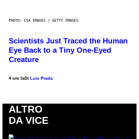
PHOTO: CSA IMAGES / GETTY IMAGES
Scientists Just Traced the Human
Eye Back to a Tiny One-Eyed
Creature
4 ore fa
Di
Luis Prada
ALTRO
DA VICE