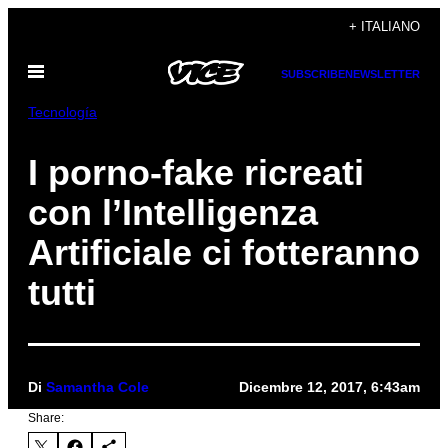
Vai
+ ITALIANO
al
Apri
contenuto
SUBSCRIBE
NEWSLETTER
il
menu
Tecnología
I porno-fake ricreati
con l’Intelligenza
Artificiale ci fotteranno
tutti
Di
Samantha Cole
Dicembre 12, 2017, 6:43am
Share: