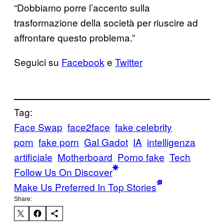
“Dobbiamo porre l’accento sulla
trasformazione della società per riuscire ad
affrontare questo problema.”
Seguici su
Facebook
e
Twitter
Tag:
Face Swap
face2face
fake celebrity
porn
fake porn
Gal Gadot
IA
intelligenza
artificiale
Motherboard
Porno fake
Tech
Follow Us On Discover
Make Us Preferred In Top Stories
Share: