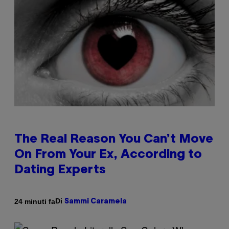
The Real Reason You Can’t Move
On From Your Ex, According to
Dating Experts
Di
24 minuti fa
Sammi Caramela