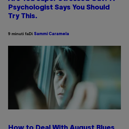
Psychologist Says You Should
Try This.
Di
9 minuti fa
Sammi Caramela
How to Deal With August Blues