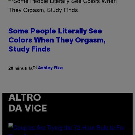
Some People Literally See
Colors When They Orgasm,
Study Finds
Di
28 minuti fa
Ashley Fike
ALTRO
DA VICE