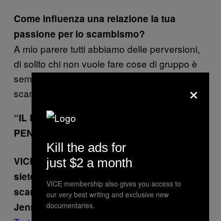
Come influenza una relazione la tua
passione per lo scambismo?
A mio parere tutti abbiamo delle perversioni,
di solito chi non vuole fare cose di gruppo è
semplicemente geloso. In quel caso, lo
×
scambismo o le cose a tre sono off limits.
“IL PEGGIO? QUANDO UN TIZIO MI HA
PENETRATA SENZA CHIEDERE”
Kill the ads for
VICE: Ciao ragazze. Mi avete detto che vi
just $2 a month
siete conosciute a una serata per
VICE membership also gives you access to
scambisti. Com’è successo?
our very best writing and exclusive new
: Un anno fa sono andata al
documentaries.
Jenny, 25 anni