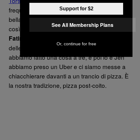
Torture Garden
con un ragazzo che
frequentavo, e ho notato Fatima. Era molto
Support for $2
bella, e ho detto a lui, “Lei è troppo per me,”
See All Membership Plans
così è stato lui ad avvicinarsi a lei.
: Lui mi ha portato in una
Fatima, 25 anni
Or, continue for free
delle stanze. Solo dopo lei ci ha raggiunto e
abbiamo fatto una cosa a tre, e poi io e Jen
abbiamo preso un Uber e ci siamo messe a
chiacchierare davanti a un trancio di pizza. È
la nostra tradizione, pizza post-coito.