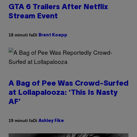
GTA 6 Trailers After Netflix
Stream Event
Di
18 minuti fa
Brent Koepp
A Bag of Pee Was Crowd-Surfed
at Lollapalooza: ‘This Is Nasty
AF’
Di
19 minuti fa
Ashley Fike