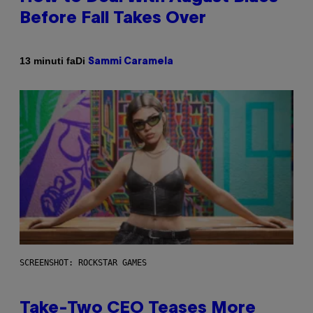
Before Fall Takes Over
Di
13 minuti fa
Sammi Caramela
SCREENSHOT: ROCKSTAR GAMES
Take-Two CEO Teases More