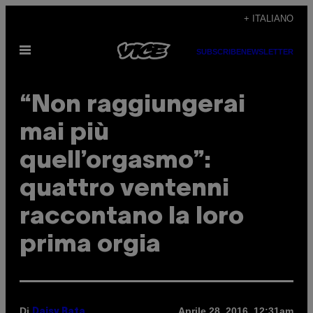
Vai
+ ITALIANO
al
Apri
contenuto
SUBSCRIBE
NEWSLETTER
il
menu
“Non raggiungerai
mai più
quell’orgasmo”:
quattro ventenni
raccontano la loro
prima orgia
Di
Aprile 28, 2016, 12:31am
Daisy Bata