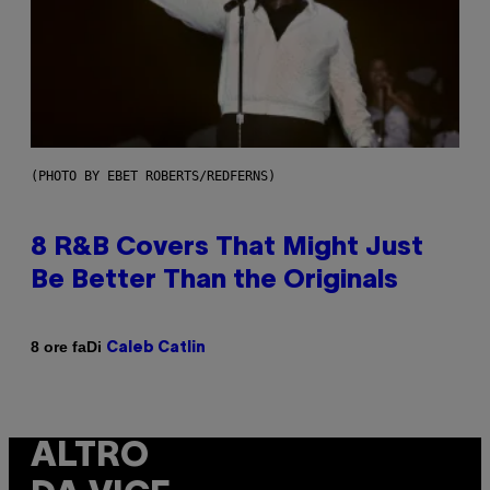
(PHOTO BY EBET ROBERTS/REDFERNS)
8 R&B Covers That Might Just
Be Better Than the Originals
Di
8 ore fa
Caleb Catlin
ALTRO