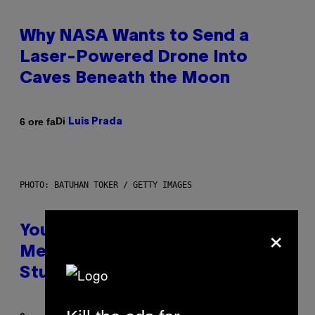
Why NASA Wants to Send a
Laser-Powered Drone Into
Caves Beneath the Moon
Di
6 ore fa
Luis Prada
PHOTO: BATUHAN TOKER / GETTY IMAGES
×
Your Desk Height Could Be
Messing With Your Brain, New
Study Finds