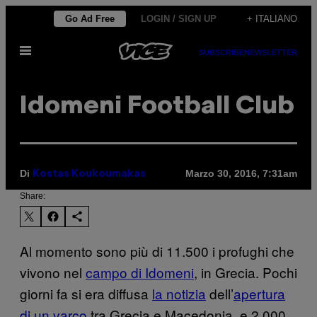
Vai
Go Ad Free
LOGIN / SIGN UP
+ ITALIANO
al
Apri
contenuto
SUBSCRIBE
NEWSLETTER
il
menu
Idomeni Football Club
Di
Marzo 30, 2016, 7:31am
Kostas Koukoumakas
Share:
Al momento sono più di 11.500 i profughi che
vivono nel
campo di Idomeni
, in Grecia. Pochi
giorni fa si era diffusa
la notizia
dell’
apertura
di un varco
tra Grecia e Macedonia, e 2.000