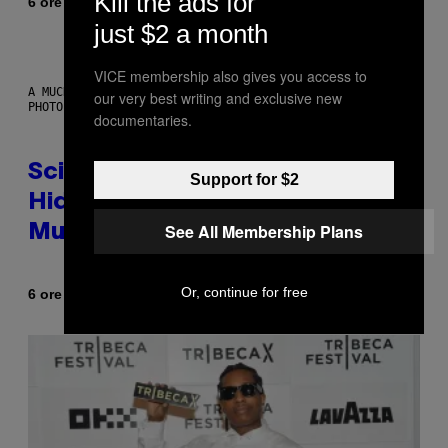
Kill the ads for
Di
6 ore fa
Luis Prada
just $2 a month
VICE membership also gives you access to
A MUCH, MUCH OLDER CHILEAN MUMMY THAN THOSE IN QUESTION.
our very best writing and exclusive new
PHOTO: MARTIN BERNETTI/AFP VIA GETTY IMAGES
documentaries.
Scientists Found Smallpox DNA
Support for $2
Hidden in 500-Year-Old Chilean
See All Membership Plans
Mummies
Or, continue for free
Di
6 ore fa
Luis Prada