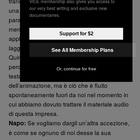
tranquillamente considerare il mio operato
VICE membership also gives you access to
our very best writing and exclusive new
una colonna sonora. Non che voglia
documentaries.
paragonarmi a lui, ma ci sono concetti più o
meno ampi di musica e delle sue
Support for $2
applicazioni. Sicuramente stiamo abbastanza
laggiù in fondo, con questa “colonna sonora”.
See All Membership Plans
Quindi è sicuramente qualcosa al margine,
perché non è la prima idea che ci è venuta in
Or, continue for free
testa per adempire a questo aspetto
dell’animazione, ma è ciò che è fluito
spontaneamente fuori da noi nel momento in
cui abbiamo dovuto trattare il materiale audio
di questa impresa.
Se vogliamo dargli un’altra accezione,
Napo:
è come se ognuno di noi desse la sua