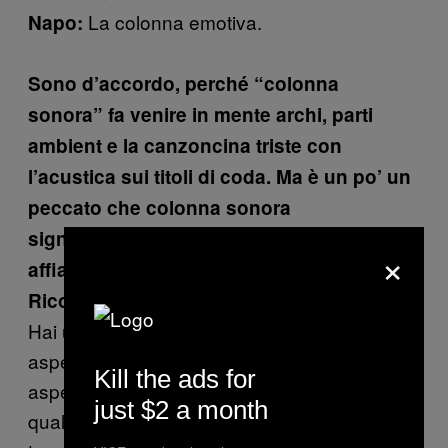
La colonna emotiva.
Napo:
Sono d’accordo, perché “colonna
sonora” fa venire in mente archi, parti
ambient e la canzoncina triste con
l’acustica sui titoli di coda. Ma è un po’ un
peccato che colonna sonora
significhi quello e non qualsiasi suono
×
affianchi delle immagini.
Ma è lo stesso discorso per la musica.
Rico:
Hai un gruppo musicale e qualcuno si
aspetta le note, mentre altri non se le
Kill the ads for
aspettano e stanno ad ascoltare. Se
just $2 a month
qualcuno considera Ryoji Ikeda musica, può