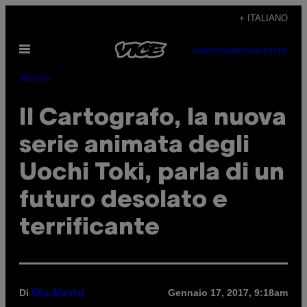
Vai
+ ITALIANO
al
Apri
contenuto
SUBSCRIBE
NEWSLETTER
il
menu
Música
Il Cartografo, la nuova
serie animata degli
Uochi Toki, parla di un
futuro desolato e
terrificante
Di
Gennaio 17, 2017, 9:18am
Elia Alovisi