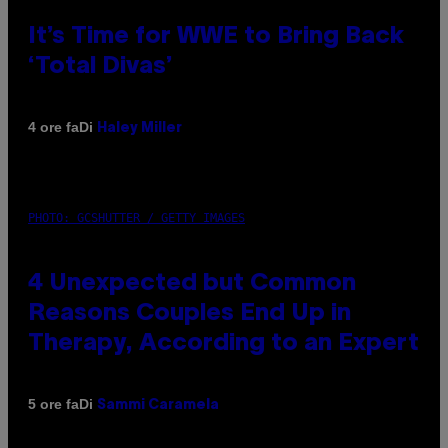
It’s Time for WWE to Bring Back
‘Total Divas’
Di
4 ore fa
Haley Miller
PHOTO: GCSHUTTER / GETTY IMAGES
4 Unexpected but Common
Reasons Couples End Up in
Therapy, According to an Expert
Di
5 ore fa
Sammi Caramela