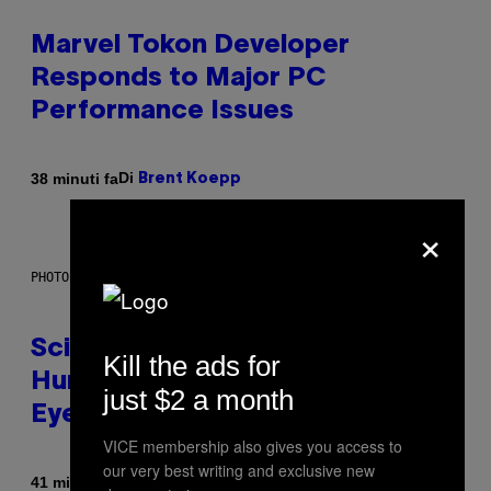
Marvel Tokon Developer
Responds to Major PC
Performance Issues
Di
38 minuti fa
Brent Koepp
×
PHOTO: CSA IMAGES / GETTY IMAGES
Scientists Just Traced the
Kill the ads for
Human Eye Back to a Tiny One-
just $2 a month
Eyed Creature
VICE membership also gives you access to
our very best writing and exclusive new
Di
41 minuti fa
Luis Prada