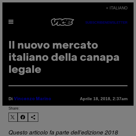
Vai
+ ITALIANO
al
Apri
contenuto
SUBSCRIBE
NEWSLETTER
il
menu
Il nuovo mercato
italiano della canapa
legale
Di
Aprile 18, 2018, 2:37am
Vincenzo Marino
Share:
Questo articolo fa parte dell’edizione 2018