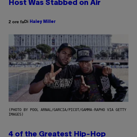
Host Was Stabbed on Air
Di
2 ore fa
Haley Miller
(PHOTO BY POOL ARNAL/GARCIA/PICOT/GAMMA-RAPHO VIA GETTY
IMAGES)
4 of the Greatest Hip-Hop