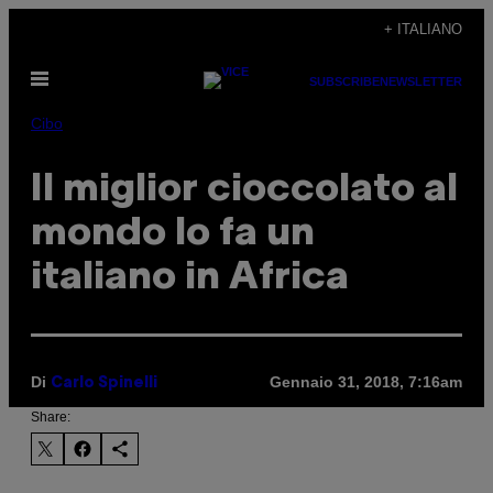
Vai
+ ITALIANO
al
Apri
contenuto
SUBSCRIBE
NEWSLETTER
il
menu
Cibo
Il miglior cioccolato al
mondo lo fa un
italiano in Africa
Di
Gennaio 31, 2018, 7:16am
Carlo Spinelli
Share: