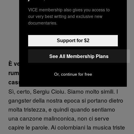
VICE membership also gives you access to
our very best writing and exclusive new
documentaries.
Support for $2
See All Membership Plans
È
vero che Oro era patito di musica
rumena, e che tu gli hai portato delle
Or, continue for free
cassette?
Sì, certo, Sergiu Cioiu. Siamo molto simili. I
gangster della nostra epoca si portano dietro
molta tristezza, e quindi quando sentiamo
una canzone malinconica, non ci serve
capire le parole. Ai colombiani la musica triste