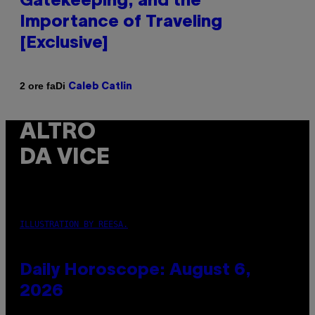
Gatekeeping, and the
Importance of Traveling
[Exclusive]
Di
2 ore fa
Caleb Catlin
ALTRO
DA VICE
ILLUSTRATION BY REESA.
Daily Horoscope: August 6,
2026