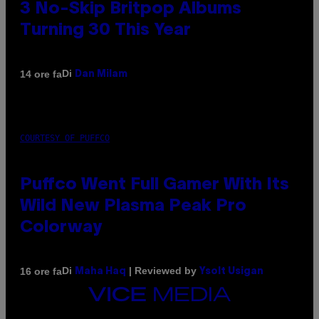
3 No-Skip Britpop Albums
Turning 30 This Year
Di
14 ore fa
Dan Milam
COURTESY OF PUFFCO
Puffco Went Full Gamer With Its
Wild New Plasma Peak Pro
Colorway
Di
| Reviewed by
16 ore fa
Maha Haq
Ysolt Usigan
VICE
MEDIA
INSTAGRAM
TIKTOK
YOUTUBE