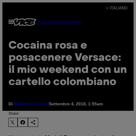
Vai
+ ITALIANO
al
Apri
Subscribe
Newsletter
contenuto
il
menu
Cocaina rosa e
posacenere Versace:
il mio weekend con un
cartello colombiano
Di
Settembre 4, 2018, 1:55am
Mahmood Fazal
Share: