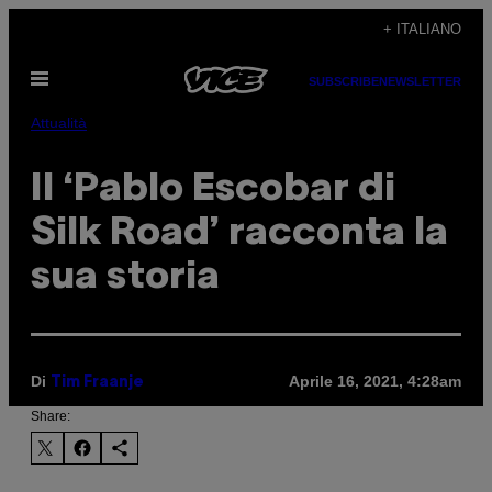
Vai
+ ITALIANO
al
Apri
contenuto
SUBSCRIBE
NEWSLETTER
il
menu
Attualità
Il ‘Pablo Escobar di
Silk Road’ racconta la
sua storia
Di
Aprile 16, 2021, 4:28am
Tim Fraanje
Share: