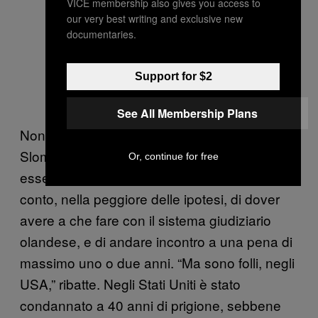
VICE membership also gives you access to
our very best writing and exclusive new
documentaries.
Support for $2
See All Membership Plans
Nonostante questi scontri con la legge,
Slomp sostiene che non si aspettava di
Or, continue for free
essere arrestato. Aveva giusto messo in
conto, nella peggiore delle ipotesi, di dover
avere a che fare con il sistema giudiziario
olandese, e di andare incontro a una pena di
massimo uno o due anni. “Ma sono folli, negli
USA,” ribatte. Negli Stati Uniti è stato
condannato a 40 anni di prigione, sebbene