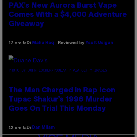
PAX’s New Aurora Burst Vape
Comes With a $4,000 Adventure
Giveaway
Di
| Reviewed by
12 ore fa
Maha Haq
Ysolt Usigan
PHOTO BY JOHN LOCHER/POOL/AFP VIA GETTY IMAGES
The Man Charged in Rap Icon
Tupac Shakur’s 1996 Murder
Goes On Trial This Monday
Di
12 ore fa
Dan Milam
VICE