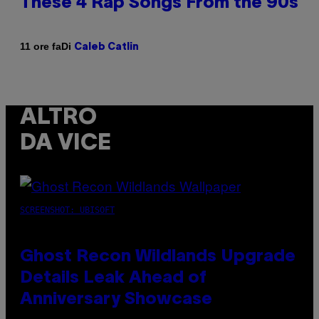
These 4 Rap Songs From the 90s
Di
11 ore fa
Caleb Catlin
ALTRO
DA VICE
SCREENSHOT: UBISOFT
Ghost Recon Wildlands Upgrade
Details Leak Ahead of
Anniversary Showcase