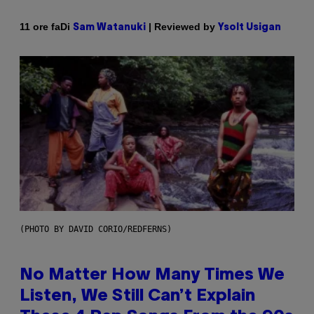
Di
| Reviewed by
11 ore fa
Sam Watanuki
Ysolt Usigan
(PHOTO BY DAVID CORIO/REDFERNS)
No Matter How Many Times We
Listen, We Still Can’t Explain