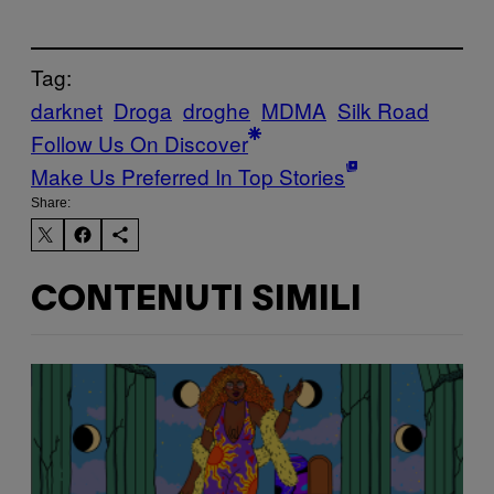
Tag:
darknet
Droga
droghe
MDMA
Silk Road
Follow Us On Discover
Make Us Preferred In Top Stories
Share:
CONTENUTI SIMILI