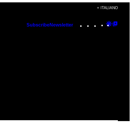
+ ITALIANO
Instagram
TikTok
YouTube
Google
Googl
Subscribe
Newsletter
Discover
Top
Posts