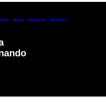
hies
Music
Waypoint
Members
a
inando