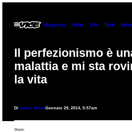
Vai
al
contenuto
Apri
Magazine
Pulse
Life
Tech
Munc
il
menu
Il perfezionismo è un
malattia e mi sta rov
la vita
Di
James Nolan
Gennaio 29, 2014, 5:57am
Share: