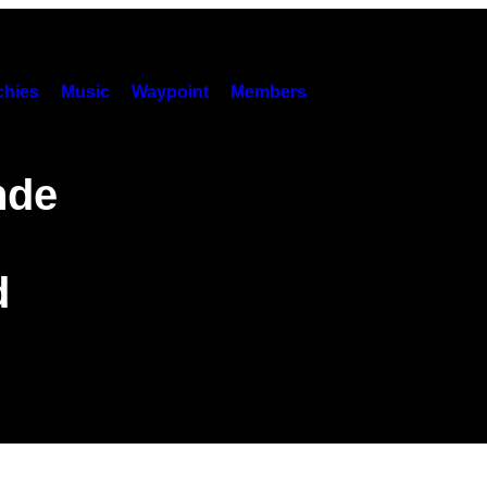
hies
Music
Waypoint
Members
nde
d