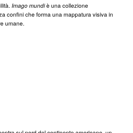
lità.
è una collezione
Imago mundi
za confini che forma una mappatura visiva in
ture umane.
entra sul nord del continente americano, un