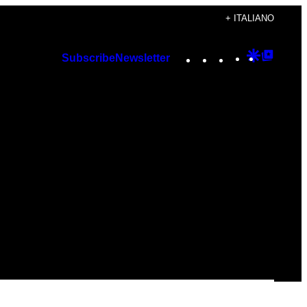
+ ITALIANO
Instagram
TikTok
YouTube
Google
Googl
Subscribe
Newsletter
Discover
Top
Posts