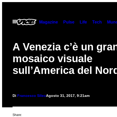
Vai
al
contenuto
Apri
Magazine
Pulse
Life
Tech
Munc
il
menu
A Venezia c’è un gra
mosaico visuale
sull’America del Nor
Di
Francesco Sileo
Agosto 31, 2017, 9:21am
Share: