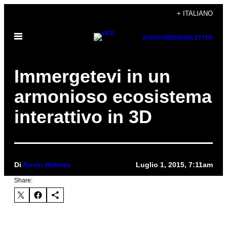
Vai
+ ITALIANO
al
Apri
contenuto
SUBSCRIBE
NEWSLETTER
il
menu
Immergetevi in un
armonioso ecosistema
interattivo in 3D
Di
Kevin Holmes
Luglio 1, 2015, 7:11am
Share: