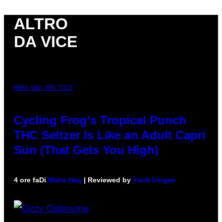
ALTRO
DA VICE
MAHA HAQ FOR VICE
Cycling Frog’s Tropical Punch
THC Seltzer Is Like an Adult Capri
Sun (That Gets You High)
4 ore fa
Di
Maha Haq
| Reviewed by
Ysolt Usigan