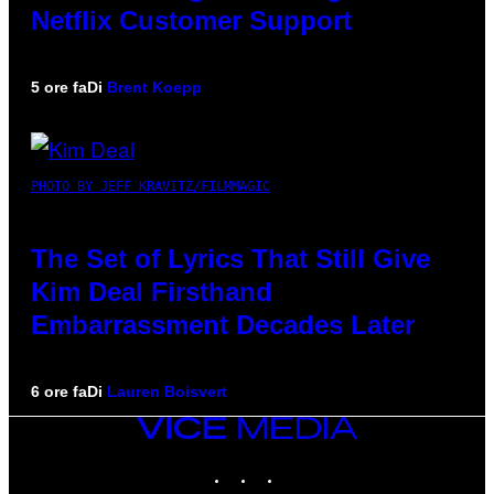
Netflix Customer Support
5 ore fa
Di
Brent Koepp
PHOTO BY JEFF KRAVITZ/FILMMAGIC
The Set of Lyrics That Still Give
Kim Deal Firsthand
Embarrassment Decades Later
6 ore fa
Di
Lauren Boisvert
VICE
MEDIA
INSTAGRAM
TIKTOK
YOUTUBE