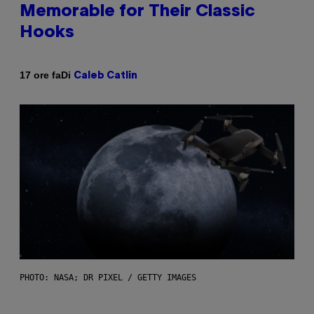
Memorable for Their Classic
Hooks
Di
17 ore fa
Caleb Catlin
PHOTO: NASA; DR PIXEL / GETTY IMAGES