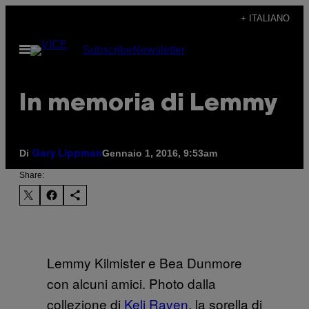
Vai
+ ITALIANO
al
Apri
Subscribe
Newsletter
contenuto
il
menu
In memoria di Lemmy
Di
Gennaio 1, 2016, 9:53am
Gary Lippman
Share:
Lemmy Kilmister e Bea Dunmore
con alcuni amici. Photo dalla
collezione di
Keli Raven
, la sorella di