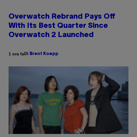
Overwatch Rebrand Pays Off
With Its Best Quarter Since
Overwatch 2 Launched
Di
1 ora fa
Brent Koepp