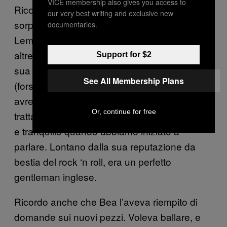
VICE membership also gives you access to
Ricordo altre cose di quel pomeriggio: della
our very best writing and exclusive new
sorpresa alla vista dell’abbigliamento di
documentaries.
Lemmy (uno Speedo o un costume
altrettanto piccolo); dell’impressione di una
Support for $2
sua iniziale delusione per la mia presenza
See All Membership Plans
(forse quando Bea gli aveva detto che
avrebbe portato qualcuno sperava si
Or, continue for free
trattasse di una donna); e di com’era educato
e tranquillo quando abbiamo iniziato a
parlare. Lontano dalla sua reputazione da
bestia del rock ‘n roll, era un perfetto
gentleman inglese.
Ricordo anche che Bea l’aveva riempito di
domande sui nuovi pezzi. Voleva ballare, e