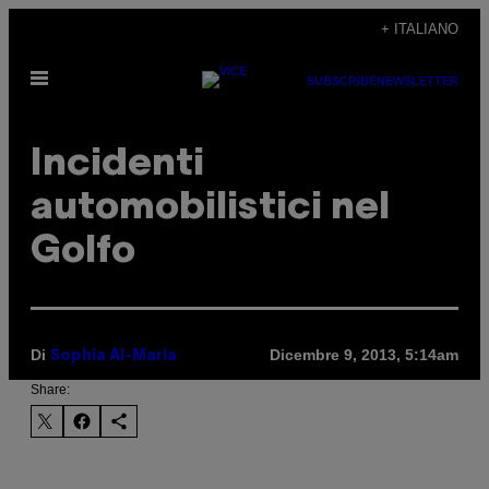
Vai
+ ITALIANO
al
Apri
contenuto
SUBSCRIBE
NEWSLETTER
il
menu
Incidenti
automobilistici nel
Golfo
Di
Dicembre 9, 2013, 5:14am
Sophia Al-Maria
Share: