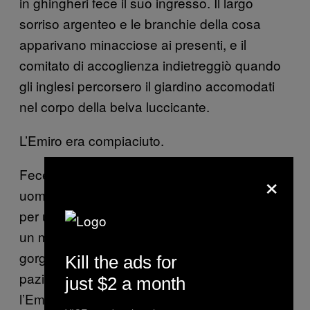
in ghingheri fece il suo ingresso. Il largo
sorriso argenteo e le branchie della cosa
apparivano minacciose ai presenti, e il
comitato di accoglienza indietreggiò quando
gli inglesi percorsero il giardino accomodati
nel corpo della belva luccicante.
L’Emiro era compiaciuto.
×
Fece alcuni giri del giardino e poi invitò gli
uomini rossi in viso a raggiungerlo nel
majlis
per un tè. Gli uomini risero con gusto mentre
un mare di fraintendimenti iniziava a
gorgogliare tra loro. La Rover rimase
Kill the ads for
pazientemente ad aspettare fuori. Pare che
just $2 a month
l’Emiro non fu abbastanza lungimirante da