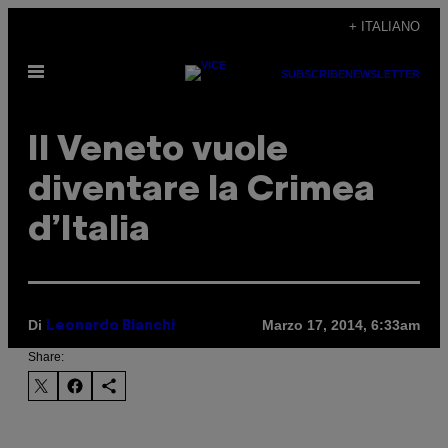
Vai
+ ITALIANO
al
Apri
contenuto
SUBSCRIBE
NEWSLETTER
il
menu
Il Veneto vuole
diventare la Crimea
d’Italia
Di
Marzo 17, 2014, 6:33am
Leonardo Bianchi
Share: