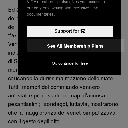
VICE membership also gives you access to
our very best writing and exclusive new
Ed è proprio dalle campagne che, il 9 maggio
documentaries.
del 1997, è partito il famigerato commando
dei “Serenissimi”. Quel giorno otto militanti del
Support for $2
“Veneto Serenissimo Governo” sbarcarono a
Venezia con il leggendario “
Tanko
” e issarono
See All Membership Plans
indisturbati il gonfalone veneto sul campanile
di San Marco, suscitando sbigottimento nel
Or, continue for free
mondo politico (persino nella Lega Nord) e
causando la durissima reazione dello stato.
Tutti i membri del commando vennero
arrestati e processati con capi d’accusa
pesantissimi; i sondaggi, tuttavia, mostrarono
che la maggioranza dei veneti simpatizzava
con il gesto degli otto.