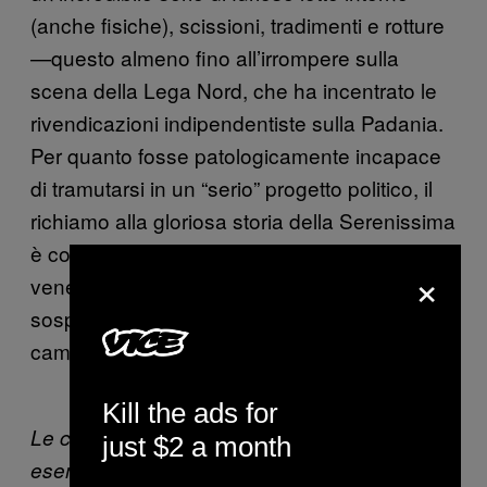
(anche fisiche), scissioni, tradimenti e rotture
—questo almeno fino all’irrompere sulla
scena della Lega Nord, che ha incentrato le
rivendicazioni indipendentiste sulla Padania.
Per quanto fosse patologicamente incapace
di tramutarsi in un “serio” progetto politico, il
richiamo alla gloriosa storia della Serenissima
è continuato a riecheggiare nella provincia
×
veneta più profonda, quella perennemente
sospesa tra capannoni, stakanovismo e
campagne.
Kill the ads for
Le campagne della provincia di Verona, per
just $2 a month
esempio.