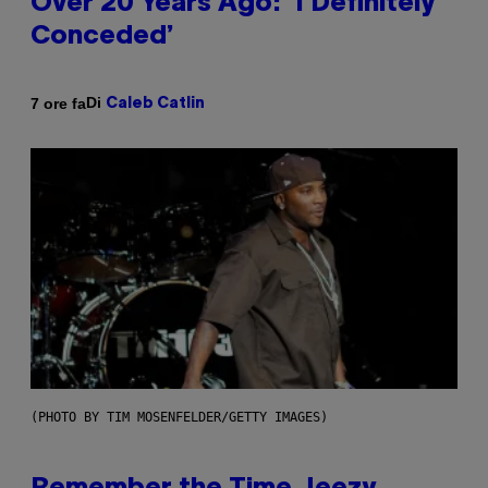
Over 20 Years Ago: ‘I Definitely
Conceded’
Di
7 ore fa
Caleb Catlin
(PHOTO BY TIM MOSENFELDER/GETTY IMAGES)